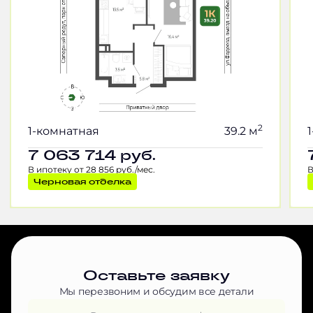
2
1-комнатная
39.2 м
7 063 714
руб.
В ипотеку от 28 856 руб./мес.
В
Черновая отделка
Оставьте заявку
Мы перезвоним и обсудим все детали