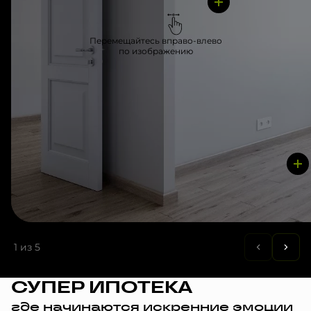
Перемещайтесь вправо-влево
по изображению
1
из 5
СУПЕР ИПОТЕКА
где начинаются искренние эмоции