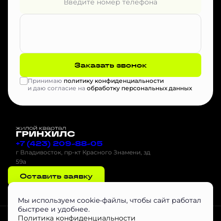
Заказать звонок
Принимаю
политику конфиденциальности
и даю согласие на
обработку персональных данных
+7 (423) 209-88-05
г Владивосток, пр-кт Красного Знамени, зд
59а
Оставить заявку
Мы используем cookie-файлы, чтобы сайт работал
быстрее и удобнее.
Проектная декларация на наш.дом.рф
Скачать буклет
Агентам
Политика конфиденциальности
Скачать Инструкцию по эксплуатации