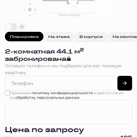
Планировка
На этаже
В корпусе
На генпл
2
2-комнатная 44.1 м
забронирована
Оставьте телефон и мы подберем для вас похожую
квартиру
Принимаю
политику конфиденциальности
и даю согласие
на
обработку персональных данных
Цена по запросу