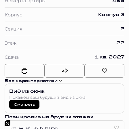
495
Номер квартиры
Корпус 3
Корпус
2
Секция
22
Этаж
1 кв. 2027
Сдача
Все характеристики
Вид из окна
Покажем ваш будущий вид из окна
Смотреть
Планировка на других этажах
2
5 эт.
44.1 м
9 705 893 руб.