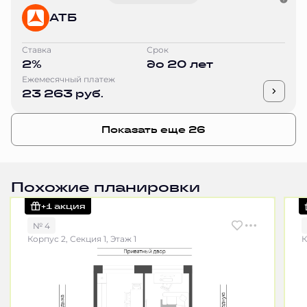
АТБ
Ставка
Срок
2%
до 20 лет
Ежемесячный платеж
23 263 руб.
Показать еще 26
Похожие планировки
+1 акция
№ 4
Корпус 2, Секция 1, Этаж 1
К