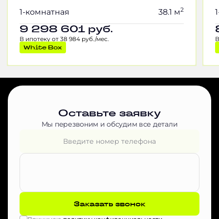
2
1-комнатная
38.1 м
9 298 601
руб.
В ипотеку от 38 984 руб./мес.
В
White Box
Оставьте заявку
Мы перезвоним и обсудим все детали
Заказать звонок