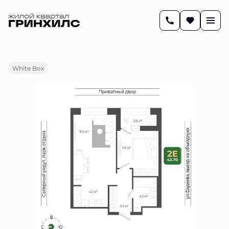
2
42.6 м
2-комнатная
9 404 092 руб.
Ипотека
от 39 426 руб.
White Box