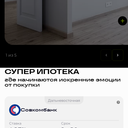
1
из 5
СУПЕР ИПОТЕКА
где начинаются искренние эмоции
от покупки
Дальневосточная
Совкомбанк
Ставка
Срок