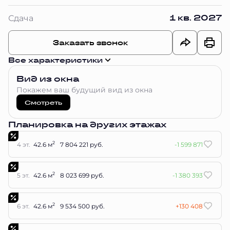
1 кв. 2027
Сдача
Заказать звонок
Все характеристики
Вид из окна
Покажем ваш будущий вид из окна
Смотреть
Планировка на других этажах
2
4 эт.
42.6 м
7 804 221 руб.
-1 599 871
2
5 эт.
42.6 м
8 023 699 руб.
-1 380 393
2
6 эт.
42.6 м
9 534 500 руб.
+130 408