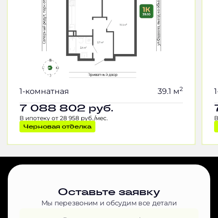
2
1-комнатная
39.1 м
7 088 802
руб.
В ипотеку от 28 958 руб./мес.
В
Черновая отделка
Оставьте заявку
Мы перезвоним и обсудим все детали