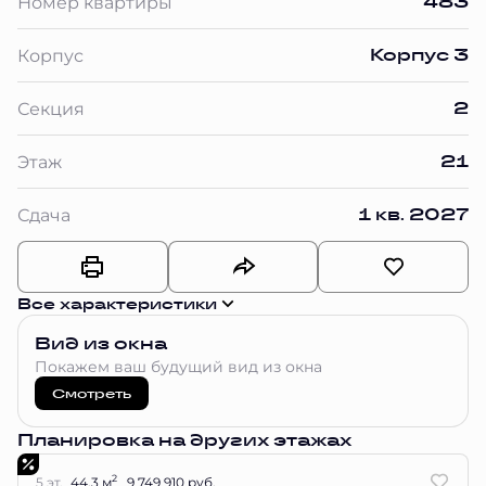
483
Номер квартиры
Корпус 3
Корпус
2
Секция
21
Этаж
1 кв. 2027
Сдача
Все характеристики
Вид из окна
Покажем ваш будущий вид из окна
Смотреть
Планировка на других этажах
2
5 эт.
44.3 м
9 749 910 руб.