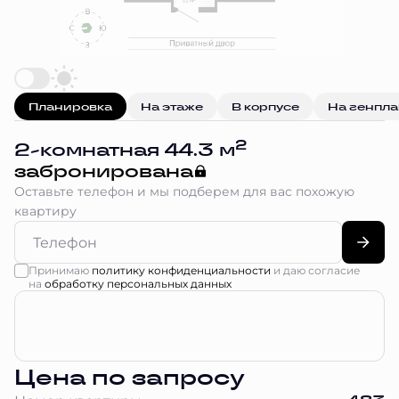
Планировка
На этаже
В корпусе
На генпл
2
2-комнатная 44.3 м
забронирована
Оставьте телефон и мы подберем для вас похожую
квартиру
Принимаю
политику конфиденциальности
и даю согласие
на
обработку персональных данных
Цена по запросу