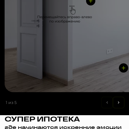
Перемещайтесь вправо-влево
по изображению
1
из 5
СУПЕР ИПОТЕКА
где начинаются искренние эмоции