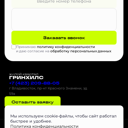
Заказать звонок
Принимаю
политику конфиденциальности
и даю согласие на
обработку персональных данных
+7 (423) 209-88-05
г Владивосток, пр-кт Красного Знамени, зд
59а
Оставить заявку
Мы используем cookie-файлы, чтобы сайт работал
быстрее и удобнее.
Проектная декларация на наш.дом.рф
Скачать буклет
Агентам
Политика конфиденциальности
Скачать Инструкцию по эксплуатации