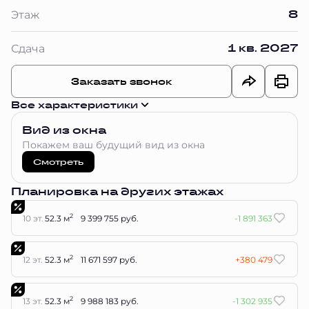
8
Этаж
1 кв. 2027
Сдача
Заказать звонок
Все характеристики
Вид из окна
Покажем ваш будущий вид из окна
Смотреть
Планировка на других этажах
2
10 эт.
52.3 м
9 399 755 руб.
-1 891 363
2
12 эт.
52.3 м
11 671 597 руб.
+380 479
2
13 эт.
52.3 м
9 988 183 руб.
-1 302 935