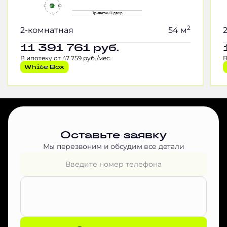
2
2-комнатная
54 м
11 391 761
руб.
В ипотеку от 47 759 руб./мес.
В
White Box
Оставьте заявку
Мы перезвоним и обсудим все детали