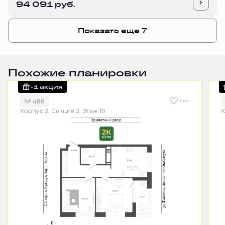
94 091 руб.
Показать еще 7
Похожие планировки
+1 акция
№ 488
Корпус 2, Секция 2, Этаж 19
К