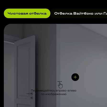
Чистовая отделка
Отделка Вайтбокс или Г
Перемещайтесь вправо-влево
по изображению