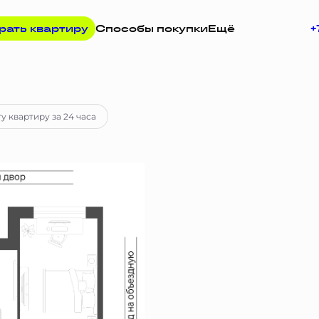
рать квартиру
Способы покупки
Ещё
+
 руб.
Ипотека
от 43 919 руб.
у квартиру за 24 часа