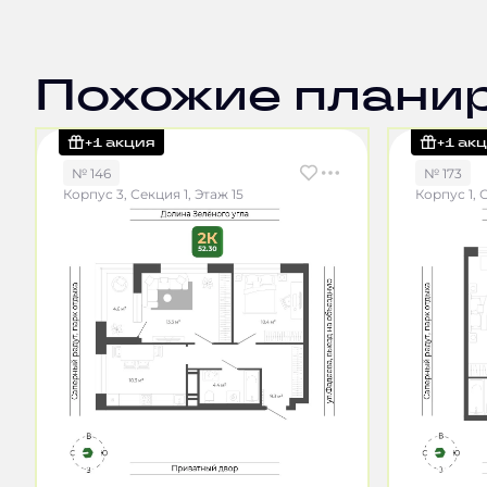
Похожие плани
+1 акция
+1 ак
№ 146
№ 173
Корпус 3, Секция 1, Этаж 15
Корпус 1, 