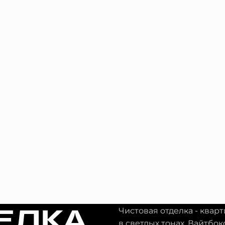
ЕЛКА
Чистовая отделка - квар
в светлых тонах. Вайтбок