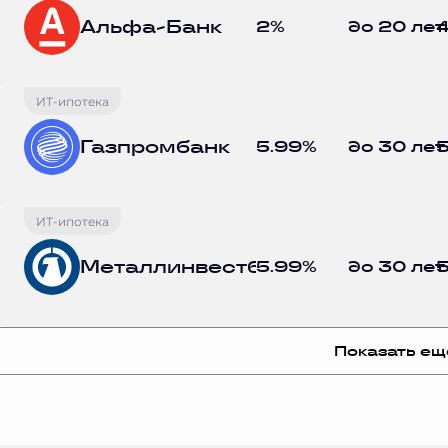
Альфа-Банк
2%
до 20 лет
4
ИТ-ипотека
Газпромбанк
5.99%
до 30 лет
5
ИТ-ипотека
Металлинвестбанк
5.99%
до 30 лет
5
Показать ещ