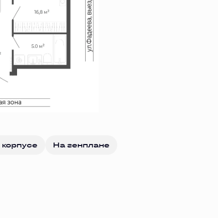
 корпусе
На генплане