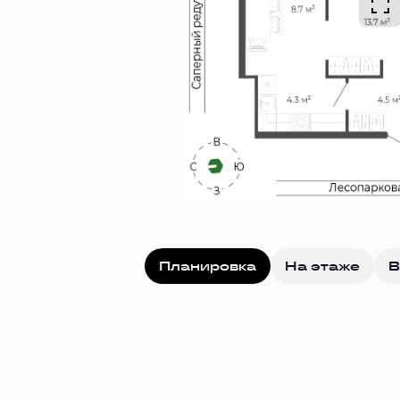
Планировка
На этаже
В