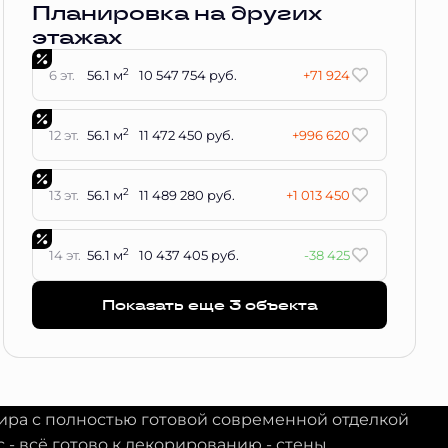
Планировка на других
этажах
2
6 эт.
56.1 м
10 547 754 руб.
+71 924
2
12 эт.
56.1 м
11 472 450 руб.
+996 620
2
13 эт.
56.1 м
11 489 280 руб.
+1 013 450
2
14 эт.
56.1 м
10 437 405 руб.
-38 425
Показать еще 3 объектa
тира с полностью готовой современной отделкой
с - всё готово к декорированию - стены