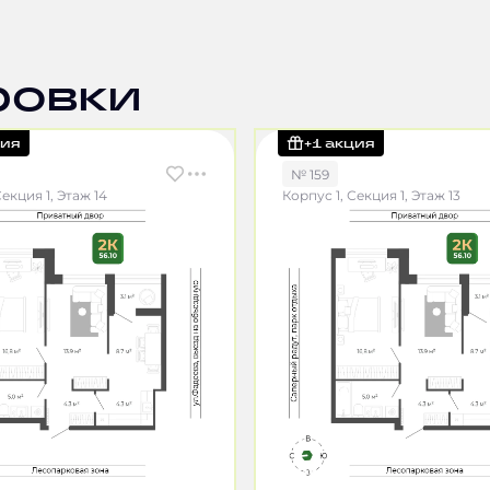
ровки
ция
+1 акция
№ 159
Секция 1, Этаж 14
Корпус 1, Секция 1, Этаж 13