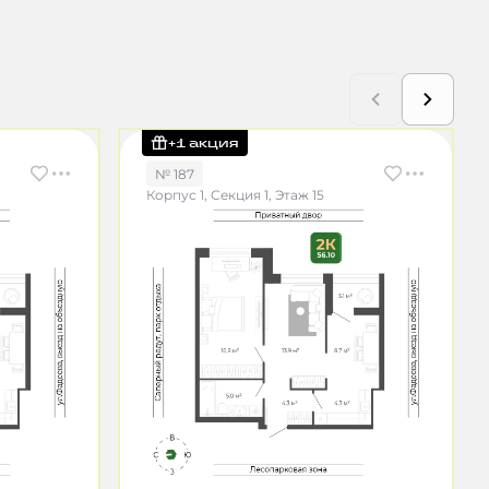
+1 акция
№ 187
Корпус 1, Секция 1, Этаж 15