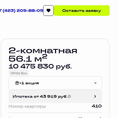
7 (423) 209-88-05
Оставить заявку
Забронировать
2-комнатная
2
56.1 м
10 475 830 руб.
White Box
+1 акция
White Box
Ипотека
от 43 919 руб.
410
Номер квартиры