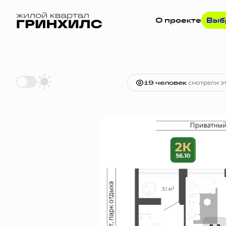
О проекте
Выб
2
2-комнатная
56.1 м
10 475 830
19 человек
смотрели эт