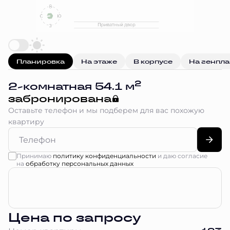
Планировка
На этаже
В корпусе
На генпл
2
2-комнатная 54.1 м
забронирована
Оставьте телефон и мы подберем для вас похожую
квартиру
Принимаю
политику конфиденциальности
и даю согласие
на
обработку персональных данных
Цена по запросу