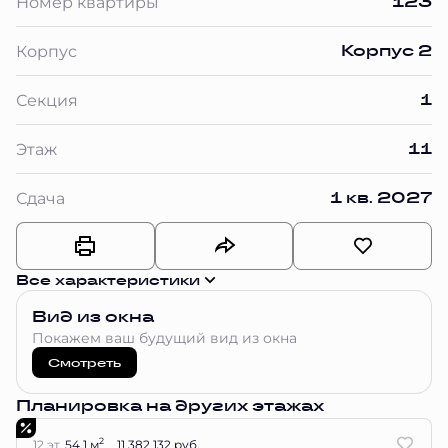
123
Номер квартиры
Корпус 2
Корпус
1
Секция
11
Этаж
1 кв. 2027
Сдача
Все характеристики
Вид из окна
Покажем ваш будущий вид из окна
Смотреть
Планировка на других этажах
2
12 эт.
54.1 м
11 382 132 руб.