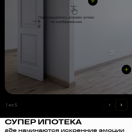
Перемещайтесь вправо-влево
по изображению
1
из 5
СУПЕР ИПОТЕКА
где начинаются искренние эмоции