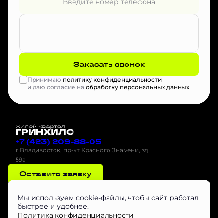
Заказать звонок
Принимаю
политику конфиденциальности
и даю согласие на
обработку персональных данных
+7 (423) 209-88-05
г Владивосток, пр-кт Красного Знамени, зд
59а
Оставить заявку
Мы используем cookie-файлы, чтобы сайт работал
быстрее и удобнее.
Проектная декларация на наш.дом.рф
Скачать буклет
Агентам
Политика конфиденциальности
Скачать Инструкцию по эксплуатации