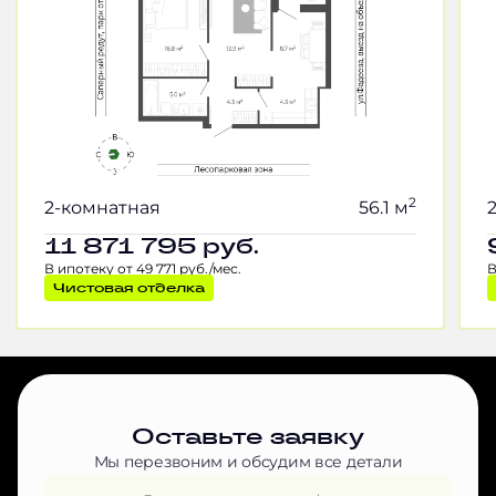
2
2-комнатная
56.1 м
11 871 795
руб.
В ипотеку от 49 771 руб./мес.
В
Чистовая отделка
Оставьте заявку
Мы перезвоним и обсудим все детали