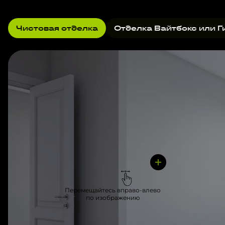
Чистовая отделка
Отделка Вайтбокс или Г
Перемещайтесь вправо-влево
по изображению