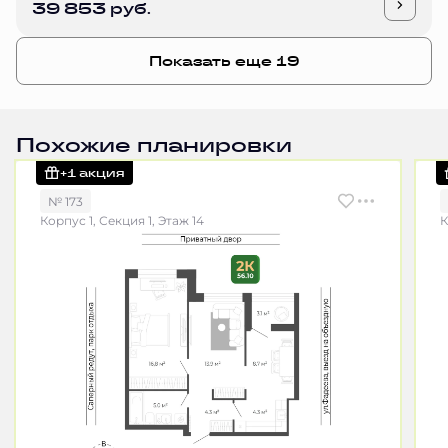
39 853 руб.
Показать еще 19
Похожие планировки
+1 акция
№ 173
Корпус 1, Секция 1, Этаж 14
К