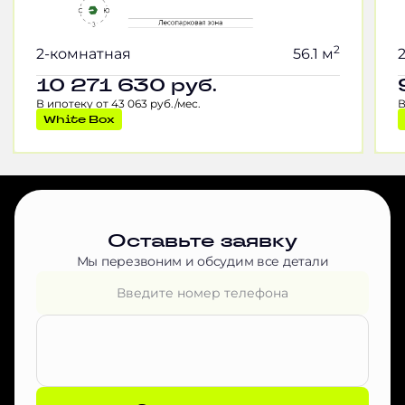
2
2-комнатная
56.1 м
10 271 630
руб.
В ипотеку от 43 063 руб./мес.
В
White Box
Оставьте заявку
Мы перезвоним и обсудим все детали