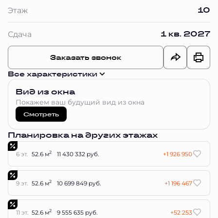
10
Этаж
1 кв. 2027
Сдача
Заказать звонок
Все характеристики
Вид из окна
Покажем ваш будущий вид из окна
Смотреть
Планировка на других этажах
2
6 эт.
52.6 м
11 430 332 руб.
+1 926 950
2
9 эт.
52.6 м
10 699 849 руб.
+1 196 467
2
11 эт.
52.6 м
9 555 635 руб.
+52 253