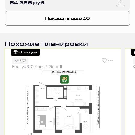
54 356 руб.
Показать еще 10
Похожие планировки
+1 акция
№ 357
Корпус 3, Секция 2, Этаж 11
К