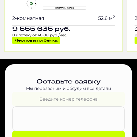
2
2-комнатная
52.6 м
9 555 635
руб.
В ипотеку от 40 061 руб./мес.
В
Черновая отделка
Оставьте заявку
Мы перезвоним и обсудим все детали