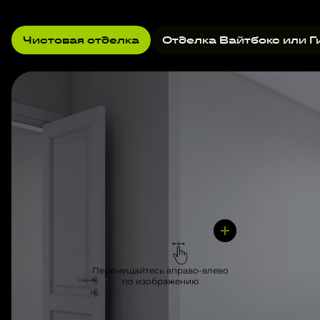
Чистовая отделка
Отделка Вайтбокс или Г
Перемещайтесь вправо-влево
по изображению