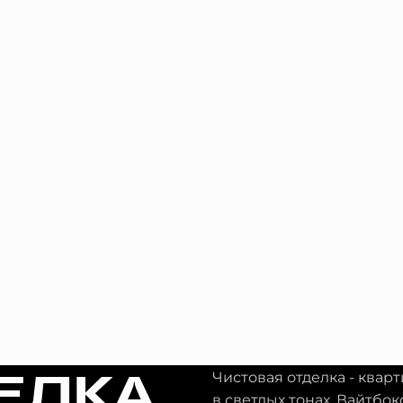
ЕЛКА
Чистовая отделка - квар
в светлых тонах. Вайтбок