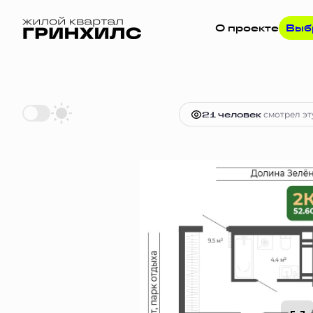
О проекте
Выб
2
2-комнатная
52.6 м
11 430 332
21 человек
смотрел эт