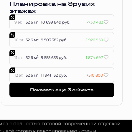
Планировка на других
этажах
2
9 эт.
52.6 м
10 699 849 руб.
-730 483
2
10 эт.
52.6 м
9 503 382 руб.
-1 926 950
2
11 эт.
52.6 м
9 555 635 руб.
-1 874 697
2
12 эт.
52.6 м
11 941 132 руб.
+510 800
Показать еще 3 объектa
тира с полностью готовой современной отделкой
с - всё готово к декорированию - стены