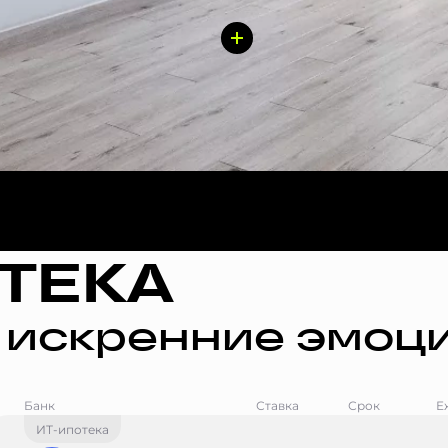
ТЕКА
 искренние эмоци
Банк
Ставка
Срок
Е
ИТ-ипотека