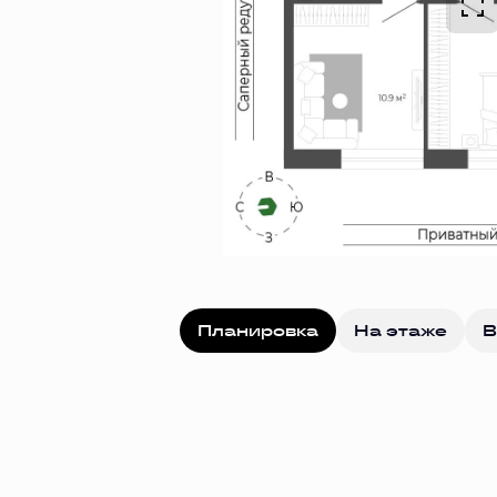
Планировка
На этаже
В