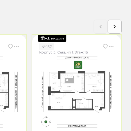
+1 акция
№ 157
Корпус 3, Секция 1, Этаж 16