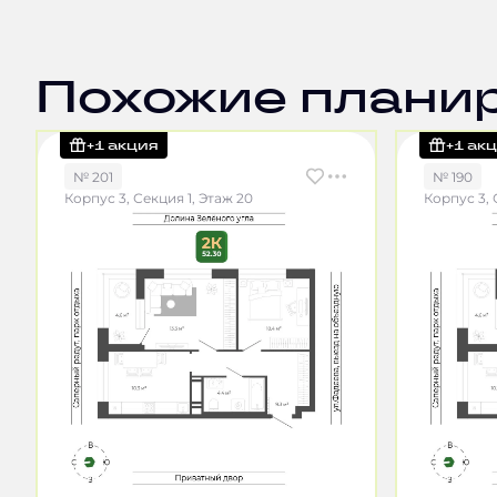
Похожие плани
+1 акция
+1 ак
№ 201
№ 190
Корпус 3, Секция 1, Этаж 20
Корпус 3, 