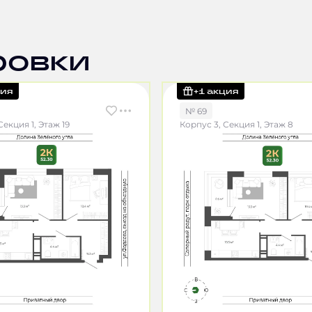
ровки
ция
+1 акция
№ 69
Секция 1, Этаж 19
Корпус 3, Секция 1, Этаж 8