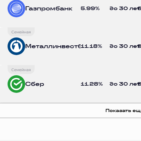
Газпромбанк
5.99%
до 30 лет
6
Семейная
Металлинвестбанк
11.18%
до 30 лет
9
Семейная
Сбер
11.28%
до 30 лет
9
Показать ещ