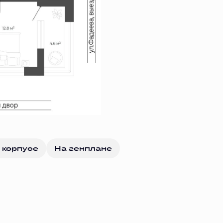
 корпусе
На генплане