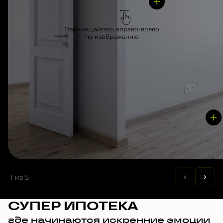
Перемещайтесь вправо-влево
по изображению
1
из 5
СУПЕР ИПОТЕКА
где начинаются искренние эмоции