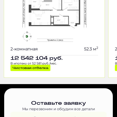
2
2-комнатная
52.3 м
12 542 104
руб.
В ипотеку от 52 581 руб./мес.
В
Чистовая отделка
Оставьте заявку
Мы перезвоним и обсудим все детали