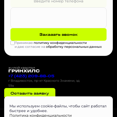
Заказать звонок
Принимаю
политику конфиденциальности
и даю согласие на
обработку персональных данных
+7 (423) 209-88-05
г Владивосток, пр-кт Красного Знамени, зд
59а
Оставить заявку
Мы используем cookie-файлы, чтобы сайт работал
быстрее и удобнее.
Проектная декларация на наш.дом.рф
Скачать буклет
Агентам
Политика конфиденциальности
Скачать Инструкцию по эксплуатации