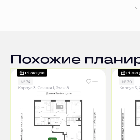
Похожие плани
+1 акция
+1 ак
№ 74
№ 30
Корпус 3, Секция 1, Этаж 8
Корпус 3, 