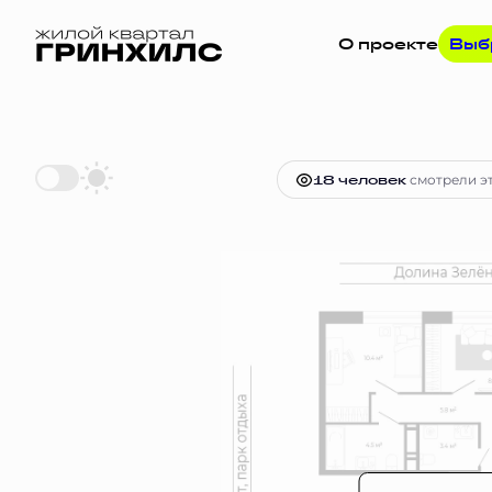
О проекте
Выб
2
4-комнатная
80.5 м
Цена по з
18 человек
смотрели эт