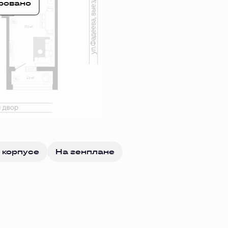
ровано
 корпусе
На генплане