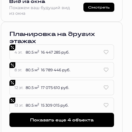
Вид из окна
Смотреть
Покажем ваш будущий вид
из окна
Планировка на других
этажах
2
4 эт.
80.5 м
16 447 285 руб.
2
8 эт.
80.5 м
16 789 446 руб.
2
12 эт.
80.5 м
17 075 610 руб.
2
13 эт.
80.5 м
15 309 015 руб.
Показать еще 4 объектa