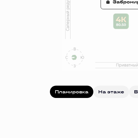
Заброни
Планировка
На этаже
В