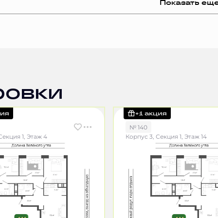
Показать ещ
ровки
ция
+1 акция
№ 140
Секция 1, Этаж 4
Корпус 3, Секция 1, Этаж 14