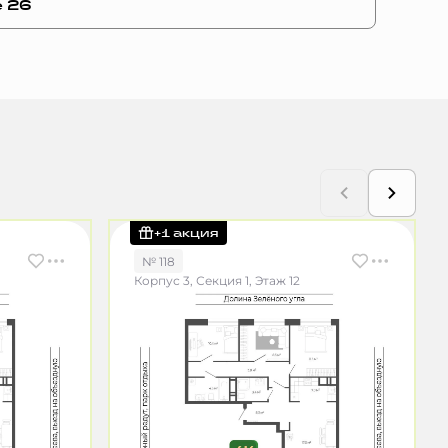
е 26
+1 акция
№ 118
Корпус 3, Секция 1, Этаж 12