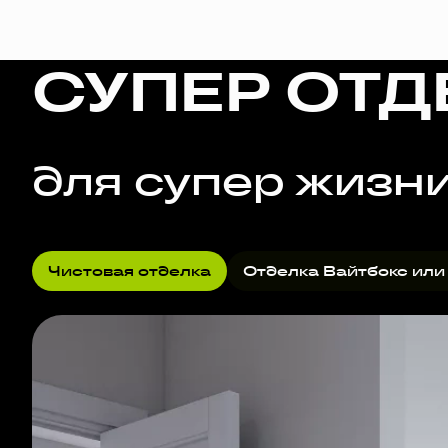
СУПЕР ОТД
для супер жизн
Чистовая отделка
Отделка Вайтбокс или