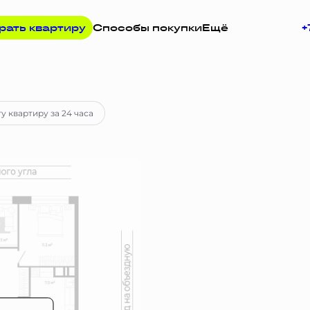
рать квартиру
Способы покупки
Ещё
+
апросу
у квартиру за 24 часа