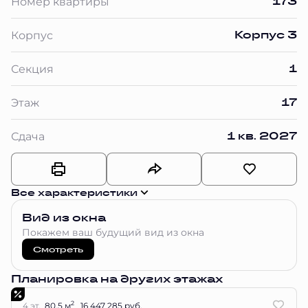
173
Номер квартиры
Корпус 3
Корпус
1
Секция
17
Этаж
1 кв. 2027
Сдача
Все характеристики
Вид из окна
Покажем ваш будущий вид из окна
Смотреть
Планировка на других этажах
2
4 эт.
80.5 м
16 447 285 руб.