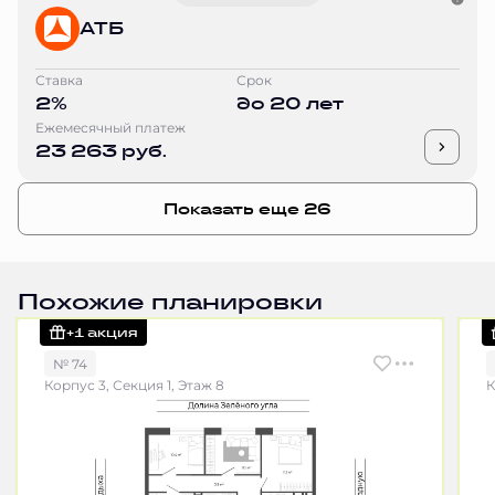
АТБ
Ставка
Срок
2%
до 20 лет
Ежемесячный платеж
23 263 руб.
Показать еще 26
Похожие планировки
+1 акция
№ 74
Корпус 3, Секция 1, Этаж 8
К