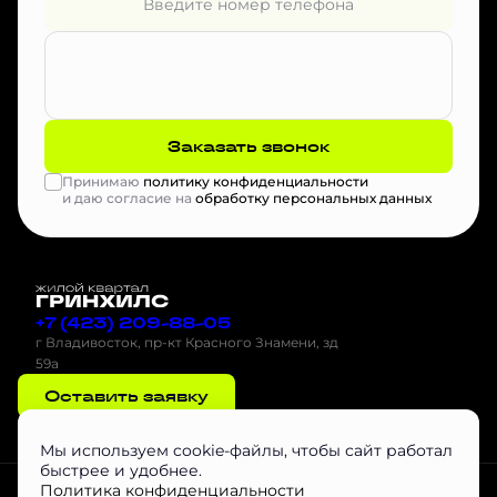
Заказать звонок
Принимаю
политику конфиденциальности
и даю согласие на
обработку персональных данных
+7 (423) 209-88-05
г Владивосток, пр-кт Красного Знамени, зд
59а
Оставить заявку
Мы используем cookie-файлы, чтобы сайт работал
быстрее и удобнее.
Проектная декларация на наш.дом.рф
Скачать буклет
Агентам
Политика конфиденциальности
Скачать Инструкцию по эксплуатации