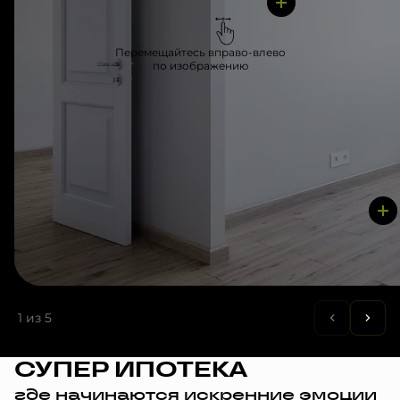
Перемещайтесь вправо-влево
по изображению
1
из 5
СУПЕР ИПОТЕКА
где начинаются искренние эмоции