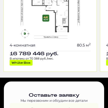
2
4-комнатная
80.5 м
16 789 446
руб.
В ипотеку от 70 388 руб./мес.
В
White Box
Оставьте заявку
Мы перезвоним и обсудим все детали