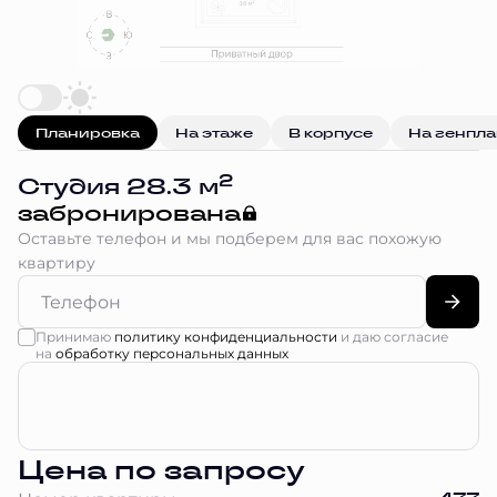
Планировка
На этаже
В корпусе
На генпл
2
Студия 28.3 м
забронирована
Оставьте телефон и мы подберем для вас похожую
квартиру
Принимаю
политику конфиденциальности
и даю согласие
на
обработку персональных данных
Цена по запросу