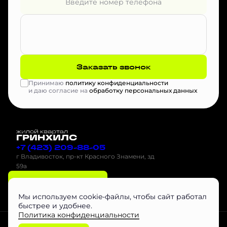
Заказать звонок
Принимаю
политику конфиденциальности
и даю согласие на
обработку персональных данных
+7 (423) 209-88-05
г Владивосток, пр-кт Красного Знамени, зд
59а
Оставить заявку
Мы используем cookie-файлы, чтобы сайт работал
быстрее и удобнее.
Политика конфиденциальности
Проектная декларация на наш.дом.рф
Скачать буклет
Агентам
Любая информация, представленная на данном сайте, носит исключительно