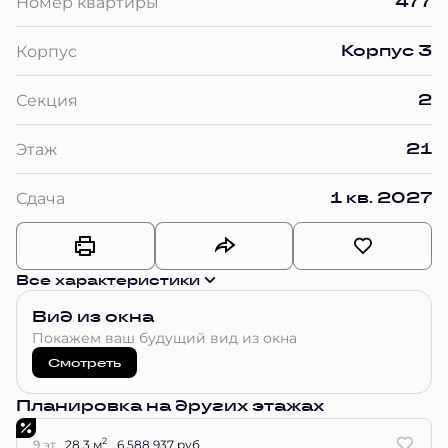
477
Номер квартиры
Корпус 3
Корпус
2
Секция
21
Этаж
1 кв. 2027
Сдача
Все характеристики
Вид из окна
Покажем ваш будущий вид из окна
Смотреть
Планировка на других этажах
2
9 эт.
28.3 м
6 588 937 руб.