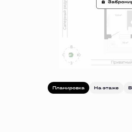
Заброни
Планировка
На этаже
В