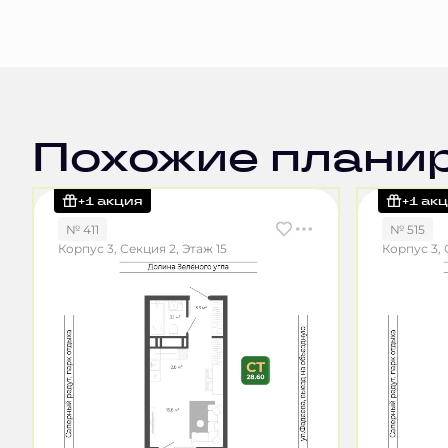
Похожие плани
+1 акция
+1 ак
№ 411
№ 515
Корпус 3, Секция 2, Этаж 15
Корпус 3, 