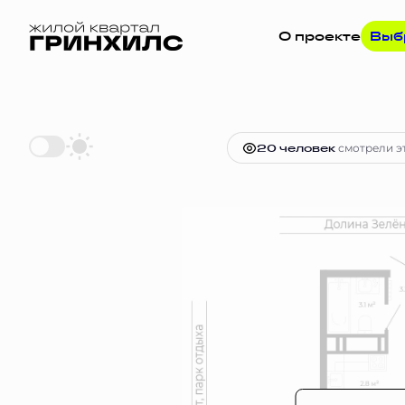
О проекте
Выб
2
Студия
28.6 м
Цена по запрос
20 человек
смотрели эт