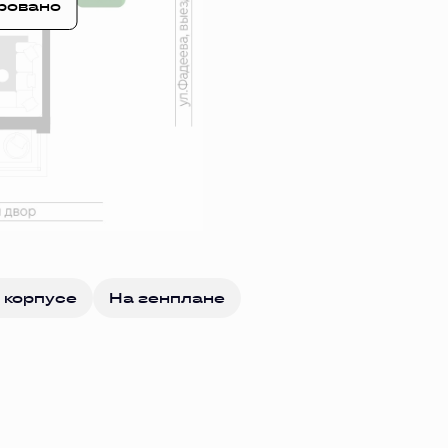
ровано
 корпусе
На генплане