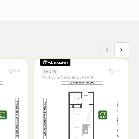
+1 акция
№ 346
Корпус 3, Секция 2, Этаж 10