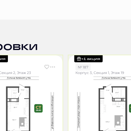
ровки
ция
+1 акция
№ 187
Секция 2, Этаж 23
Корпус 3, Секция 1, Этаж 19