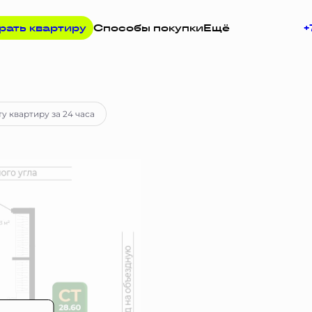
рать квартиру
Способы покупки
Ещё
+
у
у квартиру за 24 часа