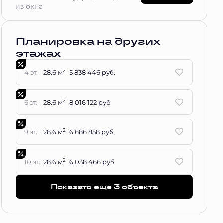
из окна
Планировка на других
этажах
2
4 эт.
28.6 м
5 838 446 руб.
2
6 эт.
28.6 м
8 016 122 руб.
2
9 эт.
28.6 м
6 686 858 руб.
2
10 эт.
28.6 м
6 038 466 руб.
Показать еще 3 объектa