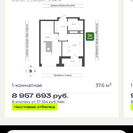
Корпус 3, Секция 1, Этаж 16
К
2
1-комнатная
37.6 м
8 957 693
руб.
В ипотеку от 37 554 руб./мес.
В
Чистовая отделка