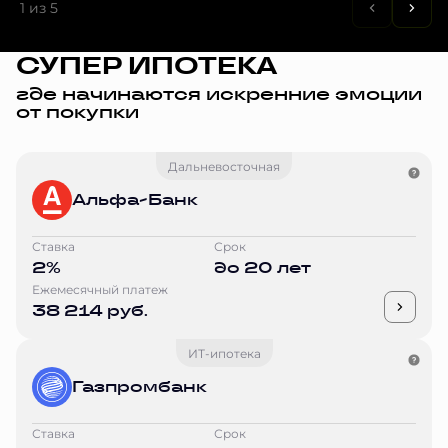
1
из 5
СУПЕР ИПОТЕКА
где начинаются искренние эмоции
от покупки
Дальневосточная
Альфа-Банк
Ставка
Срок
2%
до 20 лет
Ежемесячный платеж
38 214 руб.
ИТ-ипотека
Газпромбанк
Ставка
Срок