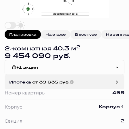
Планировка
На этаже
В корпусе
На генпл
2
2-комнатная 40.3 м
9 454 090 руб.
+1 акция
White Box
Ипотека
от 39 635 руб.
459
Номер квартиры
Корпус 1
Корпус
2
Секция