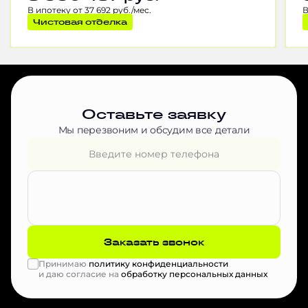
В ипотеку от 37 692 руб./мес.
В
Чистовая отделка
Оставьте заявку
Мы перезвоним и обсудим все детали
Заказать звонок
Принимаю
политику конфиденциальности
и даю согласие на
обработку персональных данных