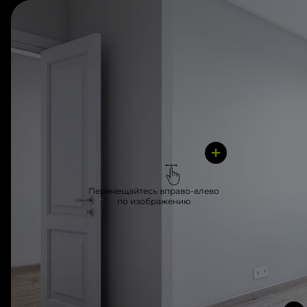
Перемещайтесь вправо-влево
по изображению