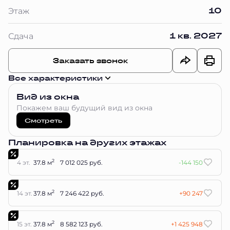
10
Этаж
1 кв. 2027
Сдача
Заказать звонок
Все характеристики
Вид из окна
Покажем ваш будущий вид из окна
Смотреть
Планировка на других этажах
2
4 эт.
37.8 м
7 012 025 руб.
-144 150
2
14 эт.
37.8 м
7 246 422 руб.
+90 247
2
15 эт.
37.8 м
8 582 123 руб.
+1 425 948