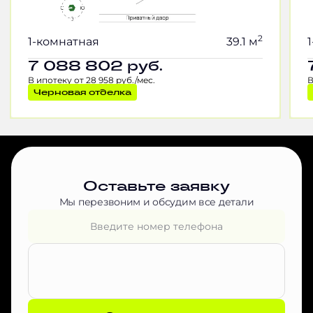
2
1-комнатная
39.1 м
7 088 802
руб.
В ипотеку от 28 958 руб./мес.
В
Черновая отделка
Оставьте заявку
Мы перезвоним и обсудим все детали