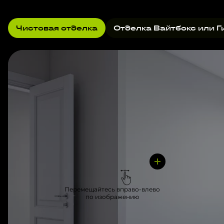
Чистовая отделка
Отделка Вайтбокс или Г
Перемещайтесь вправо-влево
по изображению