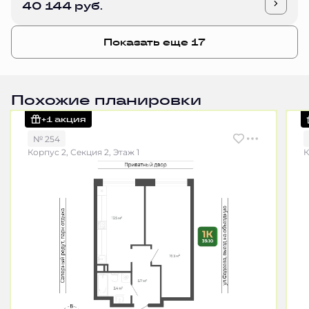
40 144 руб.
Показать еще 17
Похожие планировки
+1 акция
№ 254
Корпус 2, Секция 2, Этаж 1
К