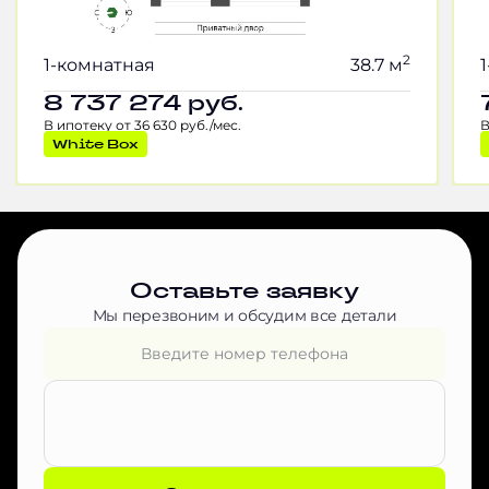
2
1-комнатная
38.7 м
8 737 274
руб.
В ипотеку от 36 630 руб./мес.
В
White Box
Оставьте заявку
Мы перезвоним и обсудим все детали