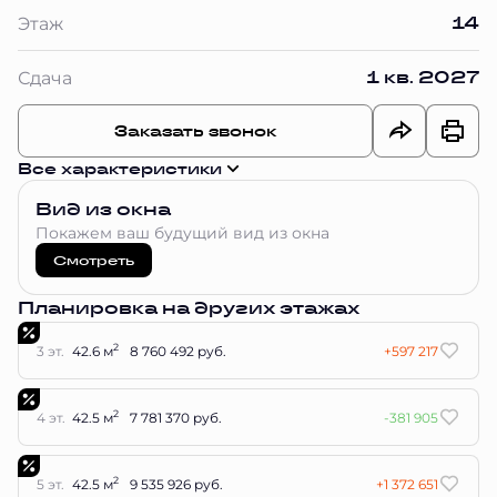
14
Этаж
1 кв. 2027
Сдача
Заказать звонок
Все характеристики
Вид из окна
Покажем ваш будущий вид из окна
Смотреть
Планировка на других этажах
2
3 эт.
42.6 м
8 760 492 руб.
+597 217
2
4 эт.
42.5 м
7 781 370 руб.
-381 905
2
5 эт.
42.5 м
9 535 926 руб.
+1 372 651