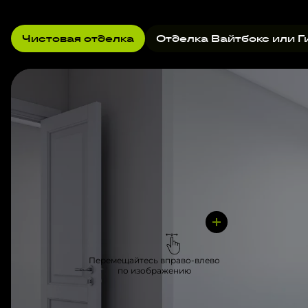
Чистовая отделка
Отделка Вайтбокс или Г
Перемещайтесь вправо-влево
по изображению