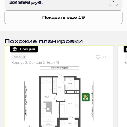
32 996 руб.
Показать еще 19
Похожие планировки
+1 акция
№ 438
Корпус 2, Секция 2, Этаж 15
К