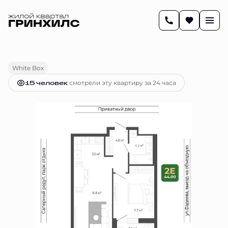
2
43.9 м
2-комнатная
9 494 508 руб.
Ипотека
от 39 805 руб.
White Box
15 человек
смотрели эту квартиру за 24 часа