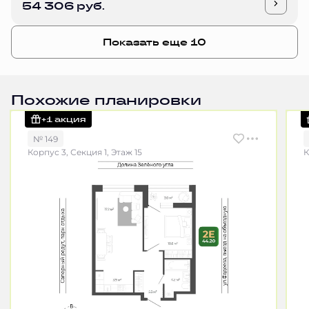
54 306 руб.
Показать еще 10
Похожие планировки
+1 акция
№ 149
Корпус 3, Секция 1, Этаж 15
К