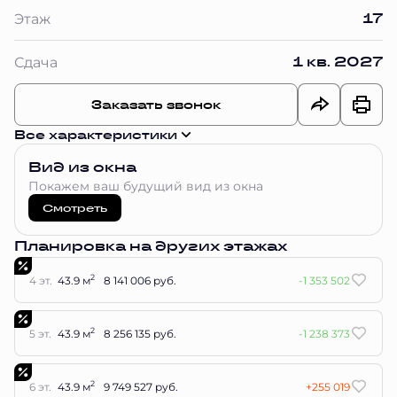
17
Этаж
1 кв. 2027
Сдача
Заказать звонок
Все характеристики
Вид из окна
Покажем ваш будущий вид из окна
Смотреть
Планировка на других этажах
2
4 эт.
43.9 м
8 141 006 руб.
-1 353 502
2
5 эт.
43.9 м
8 256 135 руб.
-1 238 373
2
6 эт.
43.9 м
9 749 527 руб.
+255 019