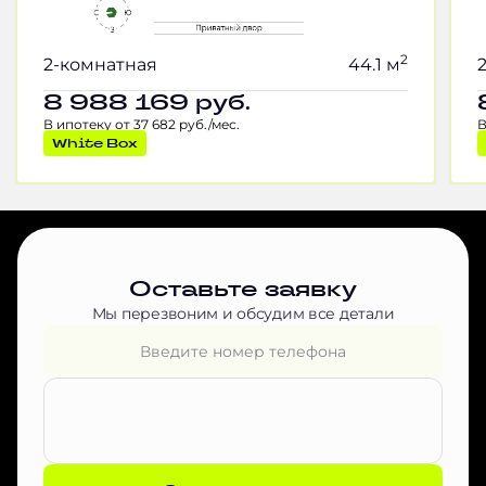
2
2-комнатная
44.1 м
8 988 169
руб.
В ипотеку от 37 682 руб./мес.
В
White Box
Оставьте заявку
Мы перезвоним и обсудим все детали