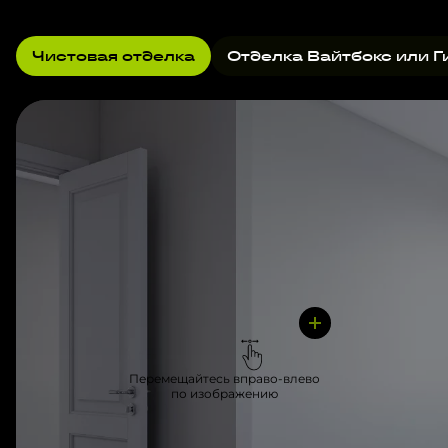
Чистовая отделка
Отделка Вайтбокс или Г
Перемещайтесь вправо-влево
по изображению