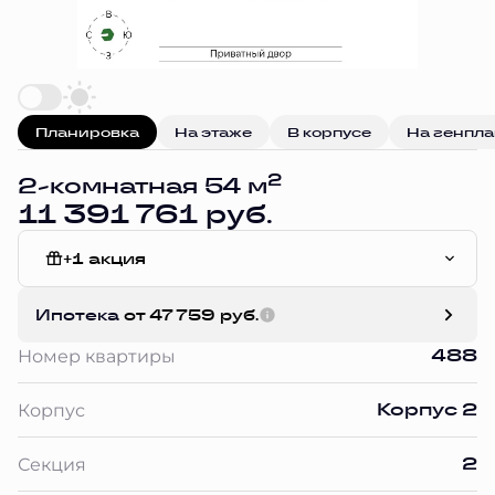
Планировка
На этаже
В корпусе
На генпл
2
2-комнатная 54 м
11 391 761 руб.
+1 акция
White Box
Ипотека
от 47 759 руб.
488
Номер квартиры
Корпус 2
Корпус
2
Секция