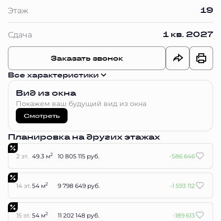
19
Этаж
1 кв. 2027
Сдача
Заказать звонок
Все характеристики
Вид из окна
Покажем ваш будущий вид из окна
Смотреть
Планировка на других этажах
2
2 эт.
49.3 м
10 805 115 руб.
-586 646
2
14 эт.
54 м
9 798 649 руб.
-1 593 112
2
15 эт.
54 м
11 202 148 руб.
-189 613