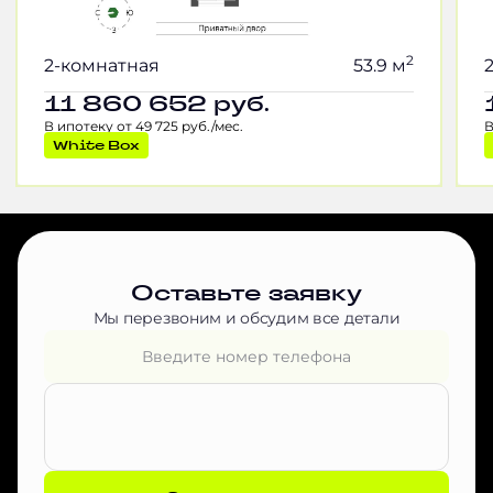
2
2-комнатная
53.9 м
11 860 652
руб.
В ипотеку от 49 725 руб./мес.
В
White Box
Оставьте заявку
Мы перезвоним и обсудим все детали