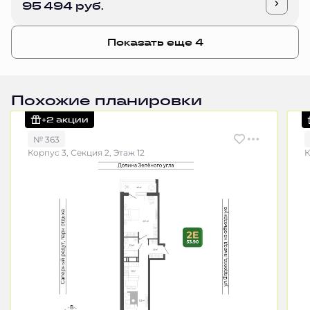
95 494 руб.
Показать еще 4
Похожие планировки
+2 акции
№ 363
Корпус 3, Секция 2, Этаж 12
К