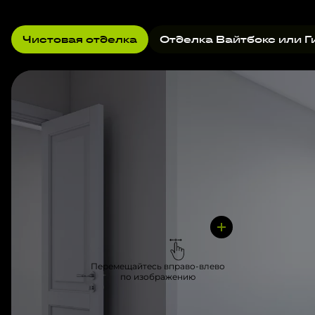
Чистовая отделка
Отделка Вайтбокс или Г
Перемещайтесь вправо-влево
по изображению