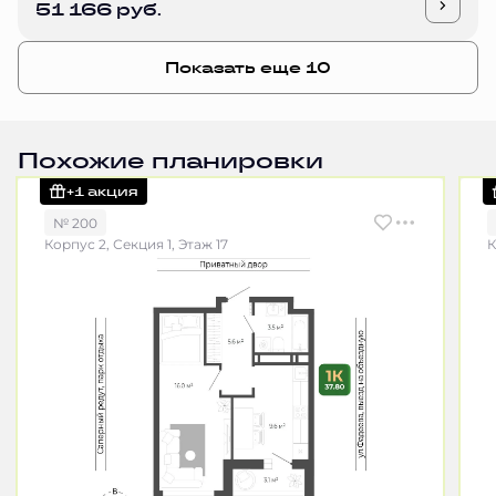
51 166 руб.
Показать еще 10
Похожие планировки
+1 акция
№ 200
Корпус 2, Секция 1, Этаж 17
К