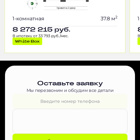
2
1-комнатная
37.8 м
8 272 215
руб.
В ипотеку от 33 793 руб./мес.
В
White Box
Оставьте заявку
Мы перезвоним и обсудим все детали