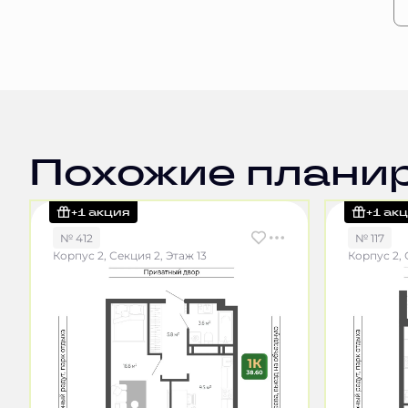
Похожие плани
+1 акция
+1 ак
№ 412
№ 117
Корпус 2, Секция 2, Этаж 13
Корпус 2, 