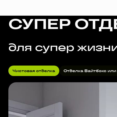
СУПЕР ОТД
для супер жизн
Чистовая отделка
Отделка Вайтбокс или