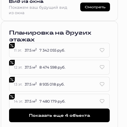
Вид из окна
Смотреть
Покажем ваш будущий вид
из окна
Планировка на других
этажах
2
11 эт.
37.5 м
7 342 055 руб.
2
12 эт.
37.5 м
8 474 598 руб.
2
13 эт.
37.5 м
8 935 018 руб.
2
14 эт.
37.5 м
7 480 179 руб.
Показать еще 4 объектa