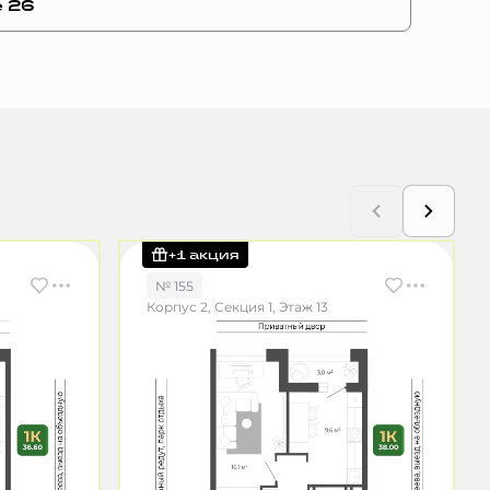
е 26
+1 акция
№ 155
Корпус 2, Секция 1, Этаж 13