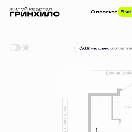
О проекте
Выб
2
1-комнатная
37.5 м
Цена по за
12 человек
смотрели эт