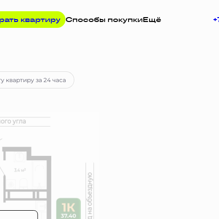
рать квартиру
Способы покупки
Ещё
+
просу
у квартиру за 24 часа