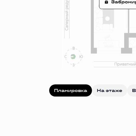
Заброни
Планировка
На этаже
В