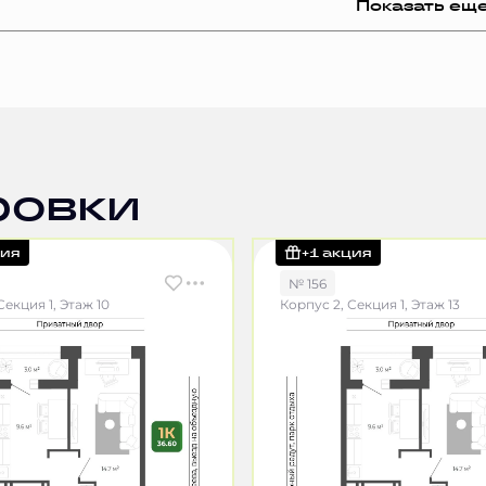
Показать ещ
ровки
ция
+1 акция
№ 156
Секция 1, Этаж 10
Корпус 2, Секция 1, Этаж 13