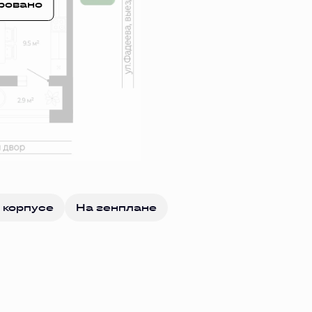
ровано
 корпусе
На генплане