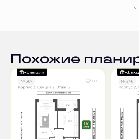
Похожие плани
+1 акция
+1 ак
№ 367
№ 246
Корпус 3, Секция 2, Этаж 12
Корпус 2, 