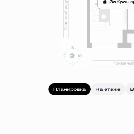
Заброни
Планировка
На этаже
В