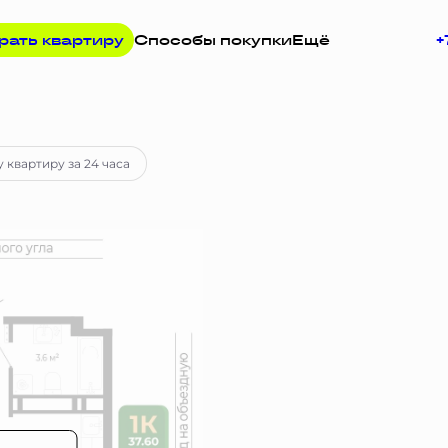
рать квартиру
Способы покупки
Ещё
+
просу
 квартиру за 24 часа