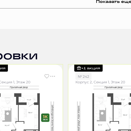
Показать ещ
ровки
ция
+1 акция
№ 242
Секция 1, Этаж 20
Корпус 2, Секция 1, Этаж 20