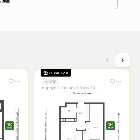
е 26
+1 акция
№ 238
Корпус 2, Секция 1, Этаж 20