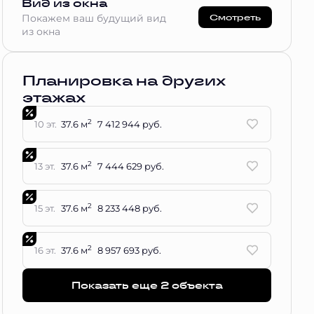
Вид из окна
Смотреть
Покажем ваш будущий вид
из окна
Планировка на других
этажах
2
10 эт.
37.6 м
7 412 944 руб.
2
13 эт.
37.6 м
7 444 629 руб.
2
15 эт.
37.6 м
8 233 448 руб.
2
16 эт.
37.6 м
8 957 693 руб.
Показать еще 2 объектa