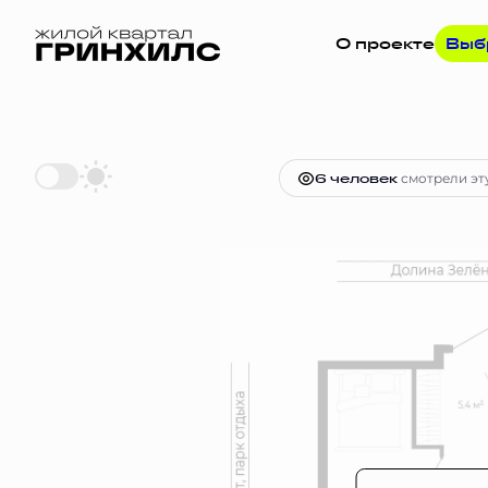
О проекте
Выб
2
1-комнатная
37.6 м
Цена по за
6 человек
смотрели эту