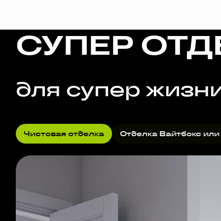
СУПЕР ОТД
для супер жизн
Чистовая отделка
Отделка Вайтбокс или