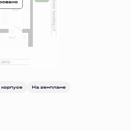
ровано
 корпусе
На генплане