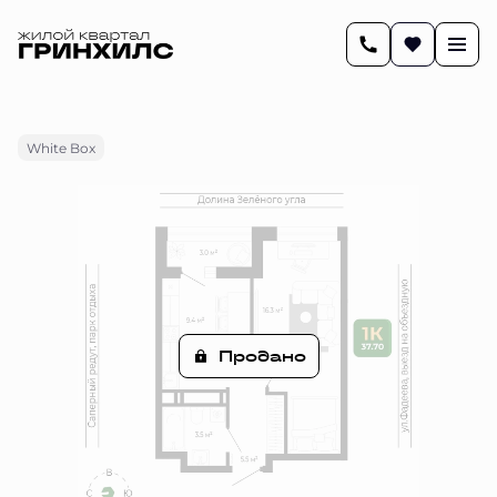
2
37.7 м
1-комнатная
Цена по запросу
White Box
Продано