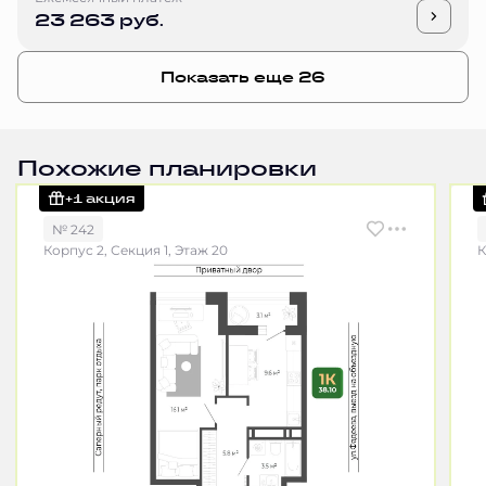
23 263 руб.
Показать еще 26
Похожие планировки
+1 акция
№ 242
Корпус 2, Секция 1, Этаж 20
К