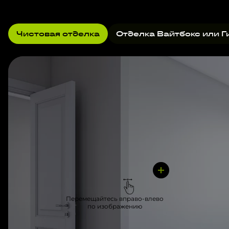
Чистовая отделка
Отделка Вайтбокс или Г
Перемещайтесь вправо-влево
по изображению