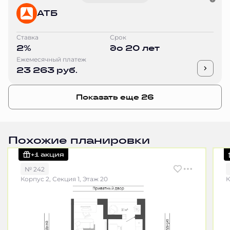
АТБ
Ставка
Срок
2%
до 20 лет
Ежемесячный платеж
23 263 руб.
Показать еще 26
Похожие планировки
+1 акция
№ 242
Корпус 2, Секция 1, Этаж 20
К