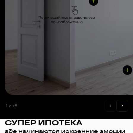
Перемещайтесь вправо-влево
по изображению
1
из 5
СУПЕР ИПОТЕКА
где начинаются искренние эмоции