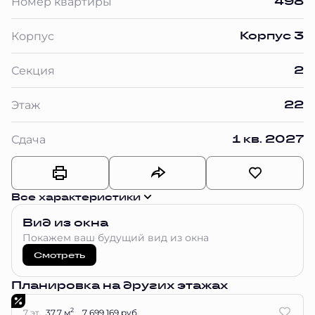
498
Номер квартиры
Корпус 3
Корпус
2
Секция
22
Этаж
1 кв. 2027
Сдача
Все характеристики
Вид из окна
Покажем ваш будущий вид из окна
Смотреть
Планировка на других этажах
2
7 эт.
37.7 м
7 699 169 руб.