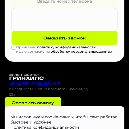
Заказать звонок
Принимаю
политику конфиденциальности
и даю согласие на
обработку персональных данных
+7 (423) 209-88-05
г Владивосток, пр-кт Красного Знамени, зд
59а
Оставить заявку
Мы используем cookie-файлы, чтобы сайт работал
быстрее и удобнее.
Проектная декларация на наш.дом.рф
Скачать буклет
Агентам
Политика конфиденциальности
Скачать Инструкцию по эксплуатации