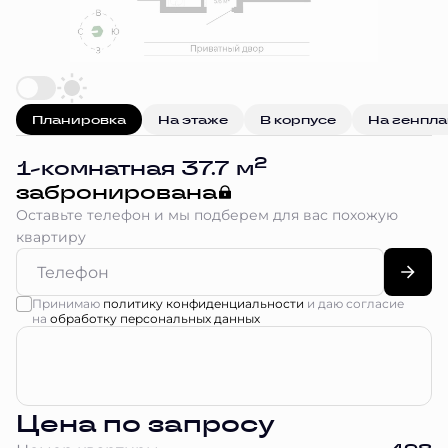
Планировка
На этаже
В корпусе
На генпл
2
1-комнатная 37.7 м
забронирована
Оставьте телефон и мы подберем для вас похожую
квартиру
Принимаю
политику конфиденциальности
и даю согласие
на
обработку персональных данных
Цена по запросу