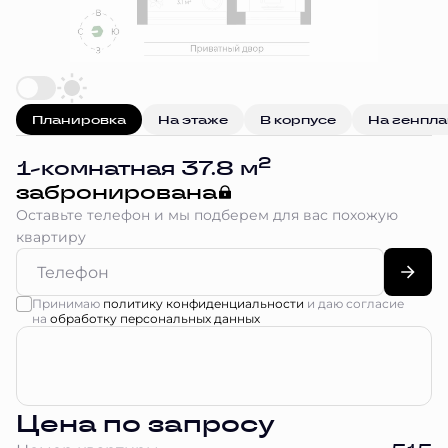
Планировка
На этаже
В корпусе
На генпл
2
1-комнатная 37.8 м
забронирована
Оставьте телефон и мы подберем для вас похожую
квартиру
Принимаю
политику конфиденциальности
и даю согласие
на
обработку персональных данных
Цена по запросу