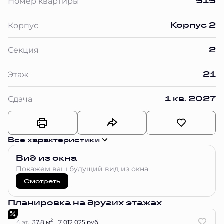
515
Номер квартиры
Корпус 2
Корпус
2
Секция
21
Этаж
1 кв. 2027
Сдача
Все характеристики
Вид из окна
Покажем ваш будущий вид из окна
Смотреть
Планировка на других этажах
2
4 эт.
37.8 м
7 012 025 руб.