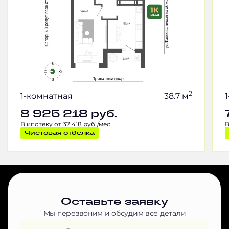
2
1-комнатная
38.7 м
8 925 218
руб.
В ипотеку от 37 418 руб./мес.
В
Чистовая отделка
Оставьте заявку
Мы перезвоним и обсудим все детали