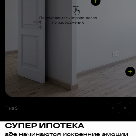
Перемещайтесь вправо-влево
по изображению
1
из 5
СУПЕР ИПОТЕКА
где начинаются искренние эмоции