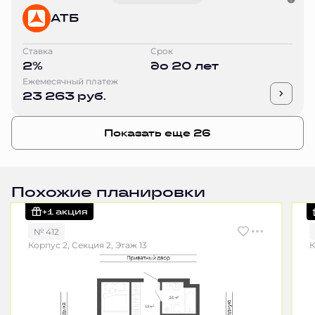
АТБ
Ставка
Срок
2%
до 20 лет
Ежемесячный платеж
23 263 руб.
Показать еще 26
Похожие планировки
+1 акция
№ 412
Корпус 2, Секция 2, Этаж 13
К