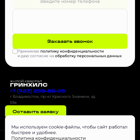
Заказать звонок
Принимаю
политику конфиденциальности
и даю согласие на
обработку персональных данных
+7 (423) 209-88-05
г Владивосток, пр-кт Красного Знамени, зд
59а
Оставить заявку
Мы используем cookie-файлы, чтобы сайт работал
быстрее и удобнее.
Проектная декларация на наш.дом.рф
Скачать буклет
Агентам
Политика конфиденциальности
Скачать Инструкцию по эксплуатации