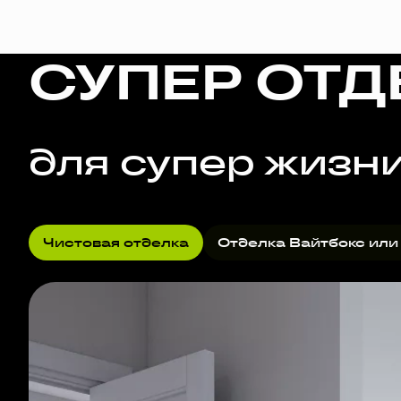
СУПЕР ОТД
для супер жизн
Чистовая отделка
Отделка Вайтбокс или