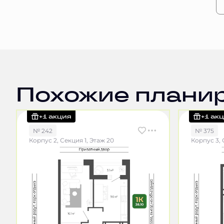
Похожие плани
+1 акция
+1 ак
№ 242
№ 375
Корпус 2, Секция 1, Этаж 20
Корпус 3, 