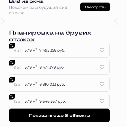
Вид из окна
Смотреть
Покажем ваш будущий вид
из окна
Планировка на других
этажах
2
4 эт.
37.9 м
7 495 358 руб.
2
9 эт.
37.9 м
8 471 379 руб.
2
12 эт.
37.9 м
8 810 033 руб.
2
15 эт.
37.9 м
9 646 367 руб.
Показать еще 2 объектa