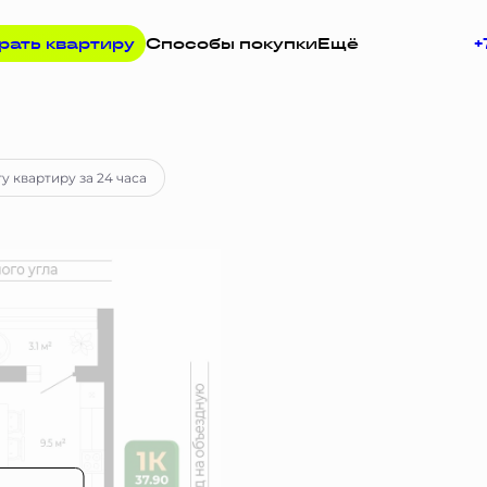
рать квартиру
Способы покупки
Ещё
+
просу
у квартиру за 24 часа