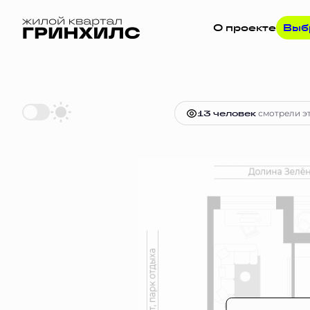
О проекте
Выб
2
1-комнатная
37.9 м
Цена по за
13 человек
смотрели эт