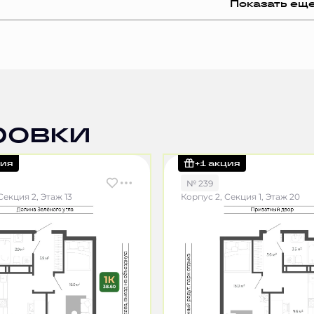
Показать ещ
ровки
ция
+1 акция
№ 239
Секция 2, Этаж 13
Корпус 2, Секция 1, Этаж 20