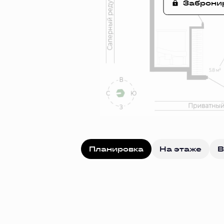
Заброни
Планировка
На этаже
В