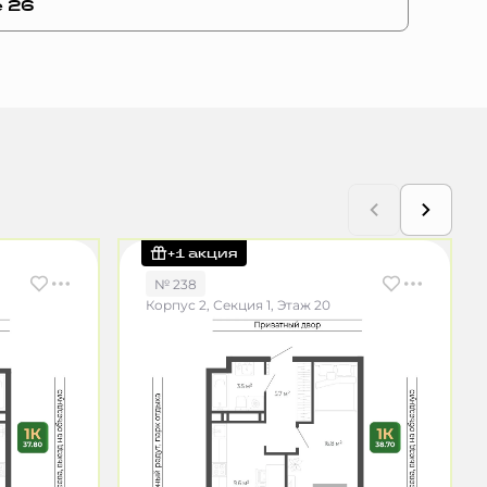
е 26
+1 акция
№ 238
Корпус 2, Секция 1, Этаж 20