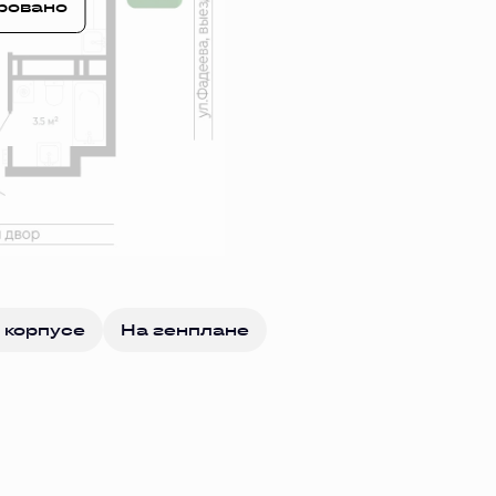
ровано
 корпусе
На генплане