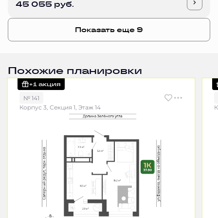
45 055 руб.
Показать еще 9
Похожие планировки
+1 акция
№ 141
Корпус 3, Секция 1, Этаж 14
К