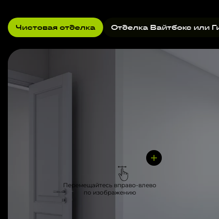
Чистовая отделка
Отделка Вайтбокс или Г
Перемещайтесь вправо-влево
по изображению