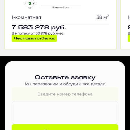
2
1-комнатная
38 м
7 583 278
руб.
В ипотеку от 30 978 руб./мес.
В
Черновая отделка
Оставьте заявку
Мы перезвоним и обсудим все детали