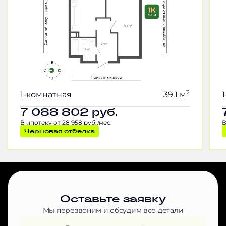
2
1-комнатная
39.1 м
7 088 802
руб.
В ипотеку от 28 958 руб./мес.
В
Черновая отделка
Оставьте заявку
Мы перезвоним и обсудим все детали