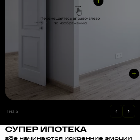
Перемещайтесь вправо-влево
по изображению
1
из 5
СУПЕР ИПОТЕКА
где начинаются искренние эмоции