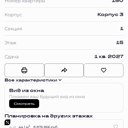
150
Номер квартиры
Корпус 3
Корпус
1
Секция
15
Этаж
1 кв. 2027
Сдача
Все характеристики
Вид из окна
Покажем ваш будущий вид из окна
Смотреть
Планировка на других этажах
2
4 эт.
44.1 м
8 876 866 руб.