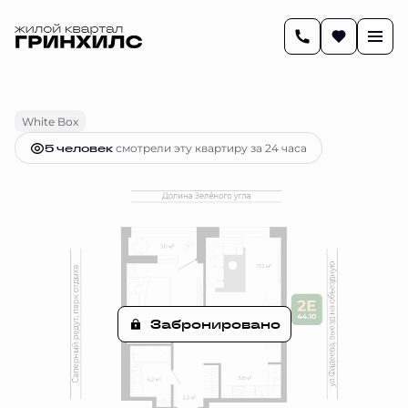
2
44.1 м
2-комнатная
Цена по запросу
White Box
5 человек
смотрели эту квартиру за 24 часа
Забронировано