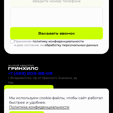
Заказать звонок
Принимаю
политику конфиденциальности
и даю согласие на
обработку персональных данных
+7 (423) 209-88-05
г Владивосток, пр-кт Красного Знамени, зд
59а
Оставить заявку
Мы используем cookie-файлы, чтобы сайт работал
быстрее и удобнее.
Политика конфиденциальности
Проектная декларация на наш.дом.рф
Скачать буклет
Агентам
Любая информация, представленная на данном сайте, носит исключительно