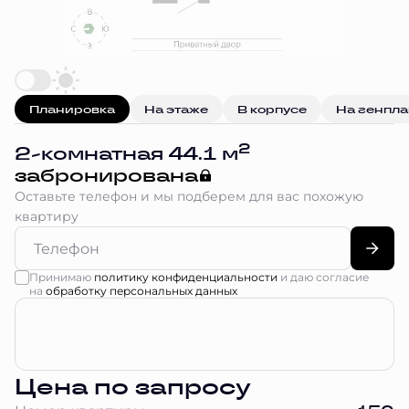
Планировка
На этаже
В корпусе
На генпл
2
2-комнатная 44.1 м
забронирована
Оставьте телефон и мы подберем для вас похожую
квартиру
Принимаю
политику конфиденциальности
и даю согласие
на
обработку персональных данных
Цена по запросу