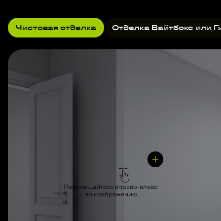
Чистовая отделка
Отделка Вайтбокс или Г
Перемещайтесь вправо-влево
по изображению