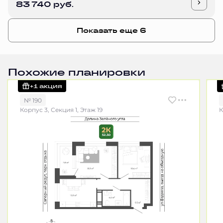
83 740 руб.
Показать еще 6
Похожие планировки
+1 акция
№ 190
Корпус 3, Секция 1, Этаж 19
К