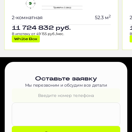
2
2-комнатная
52.3 м
11 724 832
руб.
В ипотеку от 49 155 руб./мес.
В
White Box
Оставьте заявку
Мы перезвоним и обсудим все детали