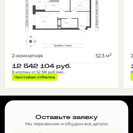
2
2-комнатная
52.3 м
12 542 104
руб.
В ипотеку от 52 581 руб./мес.
В
Чистовая отделка
Оставьте заявку
Мы перезвоним и обсудим все детали