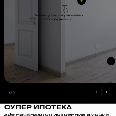
Перемещайтесь вправо-влево
по изображению
1
из 5
СУПЕР ИПОТЕКА
где начинаются искренние эмоции