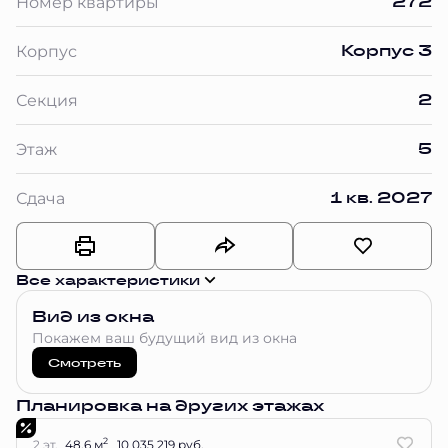
272
Номер квартиры
Корпус 3
Корпус
2
Секция
5
Этаж
1 кв. 2027
Сдача
Все характеристики
Вид из окна
Покажем ваш будущий вид из окна
Смотреть
Планировка на других этажах
2
2 эт.
48.6 м
10 035 219 руб.