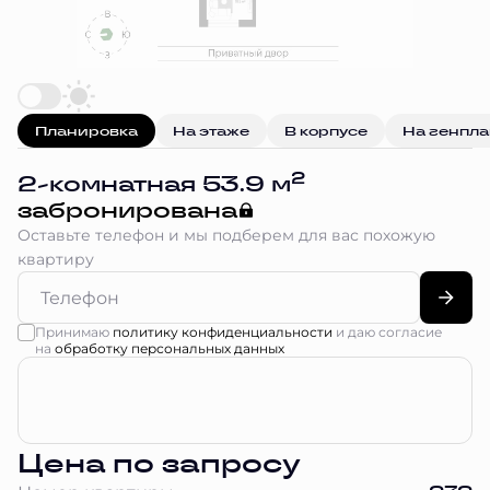
Планировка
На этаже
В корпусе
На генпл
2
2-комнатная 53.9 м
забронирована
Оставьте телефон и мы подберем для вас похожую
квартиру
Принимаю
политику конфиденциальности
и даю согласие
на
обработку персональных данных
Цена по запросу