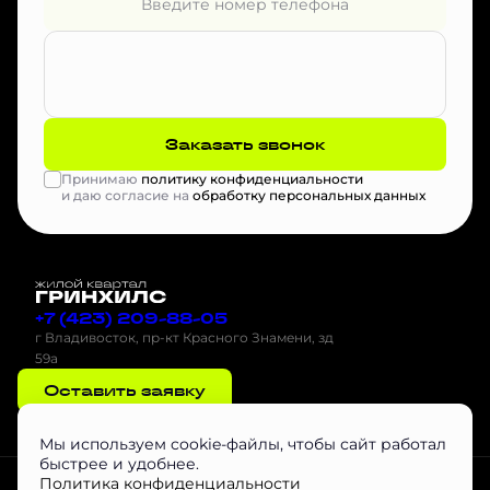
Заказать звонок
Принимаю
политику конфиденциальности
и даю согласие на
обработку персональных данных
+7 (423) 209-88-05
г Владивосток, пр-кт Красного Знамени, зд
59а
Оставить заявку
Мы используем cookie-файлы, чтобы сайт работал
быстрее и удобнее.
Проектная декларация на наш.дом.рф
Скачать буклет
Агентам
Политика конфиденциальности
Скачать Инструкцию по эксплуатации