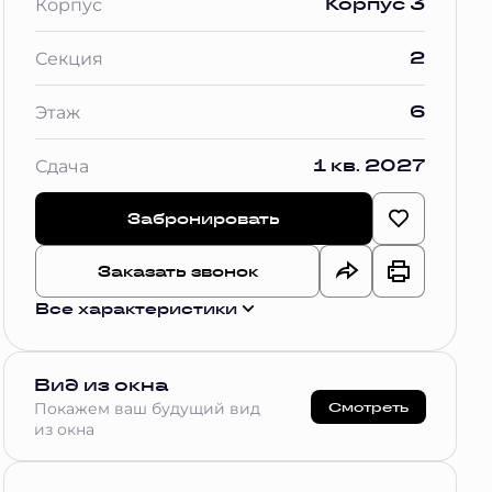
Корпус 3
Корпус
2
Секция
6
Этаж
1 кв. 2027
Сдача
Забронировать
Заказать звонок
Все характеристики
Вид из окна
Смотреть
Покажем ваш будущий вид
из окна