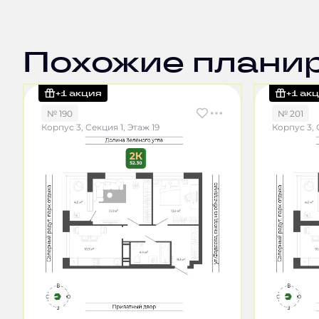
Похожие плани
+1 акция
+1 ак
№ 190
№ 201
Корпус 3, Секция 1, Этаж 19
Корпус 3, 