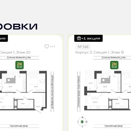
ровки
ция
+1 акция
№ 146
Секция 1, Этаж 20
Корпус 3, Секция 1, Этаж 15