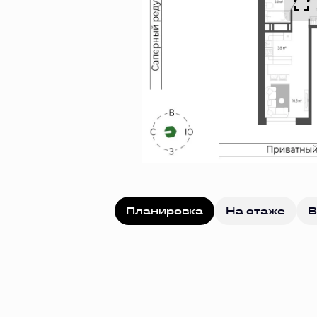
Планировка
На этаже
В