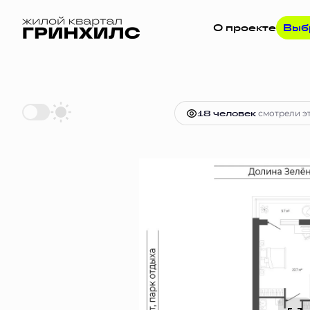
О проекте
Выб
2
2-комнатная
53.9 м
11 164 157
18 человек
смотрели эт