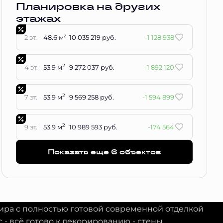
Планировка на других
этажах
2
2 эт.
48.6 м
10 035 219 руб.
-1 128 938
2
4 эт.
53.9 м
9 272 037 руб.
-1 892 120
2
7 эт.
53.9 м
9 569 258 руб.
-1 594 899
2
9 эт.
53.9 м
10 989 593 руб.
-174 564
Показать еще 6 объектов
тира с полностью готовой современной отделкой
с - всё готово к декорированию - стены