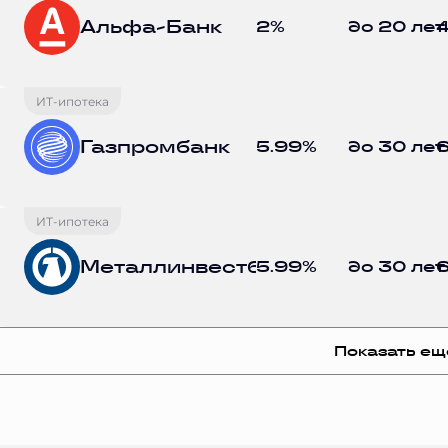
Альфа-Банк
2%
до 20 лет
4
ИТ-ипотека
Газпромбанк
5.99%
до 30 лет
6
ИТ-ипотека
Металлинвестбанк
5.99%
до 30 лет
6
Показать ещ