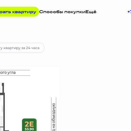
рать квартиру
Способы покупки
Ещё
+
 руб.
Ипотека
от 46 805 руб.
у квартиру за 24 часа