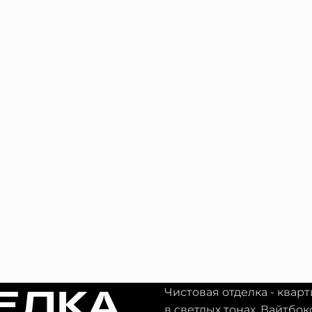
ЕЛКА
Чистовая отделка - квар
в светлых тонах. Вайтбок