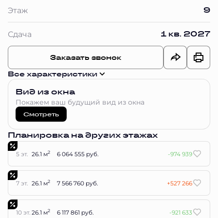
9
Этаж
1 кв. 2027
Сдача
Заказать звонок
Все характеристики
Вид из окна
Покажем ваш будущий вид из окна
Смотреть
Планировка на других этажах
2
5 эт.
26.1 м
6 064 555 руб.
-974 939
2
7 эт.
26.1 м
7 566 760 руб.
+527 266
2
10 эт.
26.1 м
6 117 861 руб.
-921 633