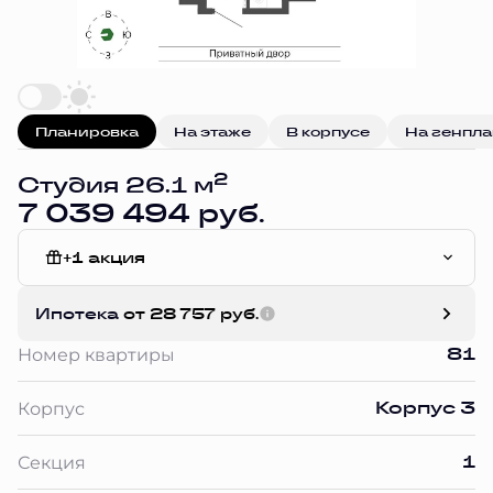
Планировка
На этаже
В корпусе
На генпл
2
Студия 26.1 м
7 039 494 руб.
+1 акция
White Box
Ипотека
от 28 757 руб.
81
Номер квартиры
Корпус 3
Корпус
1
Секция