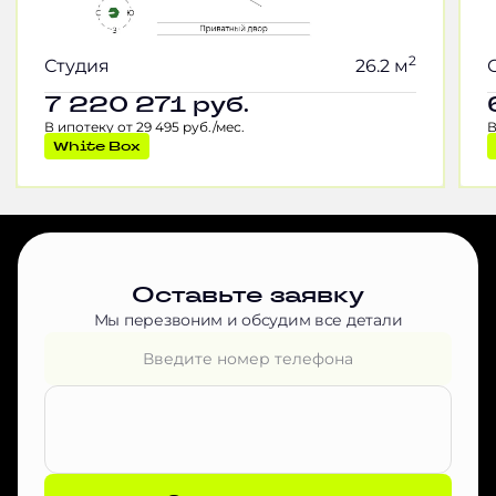
2
Студия
26.2 м
7 220 271
руб.
В ипотеку от 29 495 руб./мес.
В
White Box
Оставьте заявку
Мы перезвоним и обсудим все детали