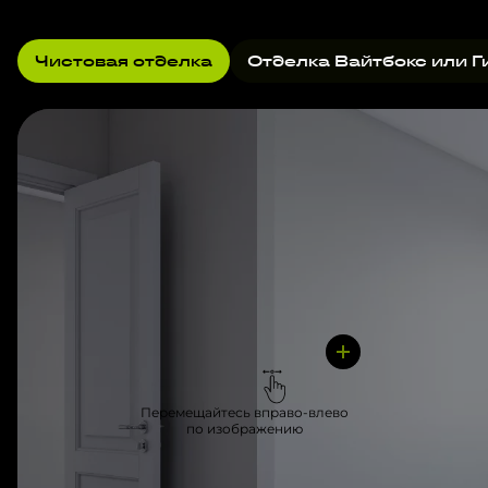
Чистовая отделка
Отделка Вайтбокс или Г
Перемещайтесь вправо-влево
по изображению