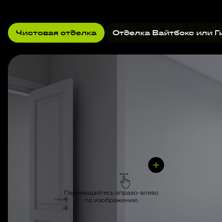
Чистовая отделка
Отделка Вайтбокс или Г
Перемещайтесь вправо-влево
по изображению