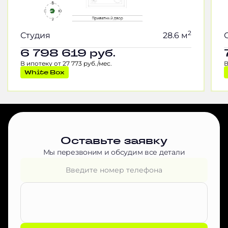
2
Студия
28.6 м
6 798 619
руб.
В ипотеку от 27 773 руб./мес.
В
White Box
Оставьте заявку
Мы перезвоним и обсудим все детали