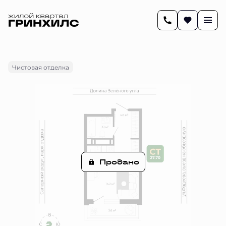
2
27.7 м
Студия
Цена по запросу
Чистовая отделка
Продано