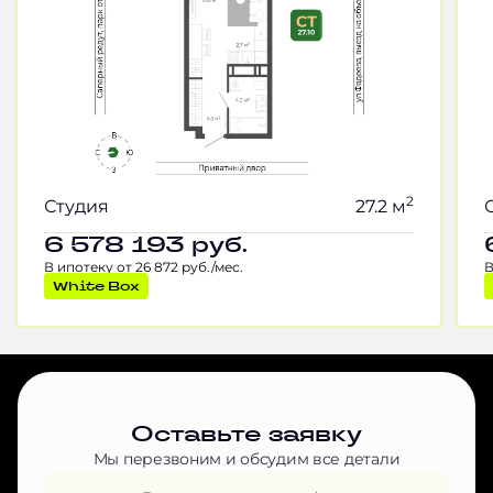
2
Студия
27.2 м
6 578 193
руб.
В ипотеку от 26 872 руб./мес.
В
White Box
Оставьте заявку
Мы перезвоним и обсудим все детали