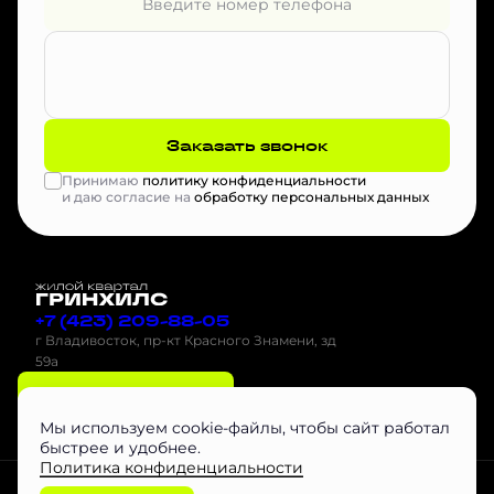
Заказать звонок
Принимаю
политику конфиденциальности
и даю согласие на
обработку персональных данных
+7 (423) 209-88-05
г Владивосток, пр-кт Красного Знамени, зд
59а
Оставить заявку
Мы используем cookie-файлы, чтобы сайт работал
быстрее и удобнее.
Политика конфиденциальности
Проектная декларация на наш.дом.рф
Скачать буклет
Агентам
Любая информация, представленная на данном сайте, носит исключительно