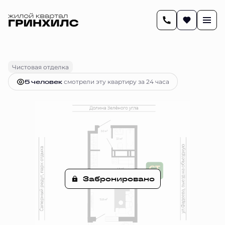
2
28.3 м
Студия
Цена по запросу
Чистовая отделка
5 человек
смотрели эту квартиру за 24 часа
Забронировано