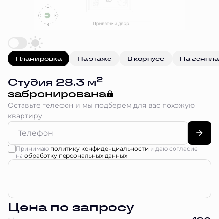
Планировка
На этаже
В корпусе
На генпл
2
Студия 28.3 м
забронирована
Оставьте телефон и мы подберем для вас похожую
квартиру
Принимаю
политику конфиденциальности
и даю согласие
на
обработку персональных данных
Цена по запросу