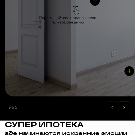
Перемещайтесь вправо-влево
по изображению
1
из 5
СУПЕР ИПОТЕКА
где начинаются искренние эмоции