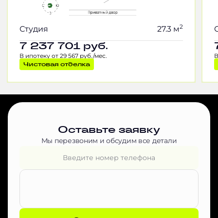
2
Студия
27.3 м
7 237 701
руб.
В ипотеку от 29 567 руб./мес.
В
Чистовая отделка
Оставьте заявку
Мы перезвоним и обсудим все детали