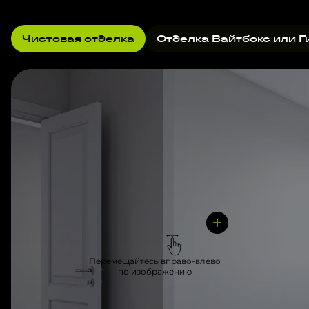
Чистовая отделка
Отделка Вайтбокс или Г
Перемещайтесь вправо-влево
по изображению