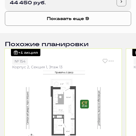
44 450 руб.
Показать еще 9
Похожие планировки
+1 акция
№ 154
Корпус 2, Секция 1, Этаж 13
К