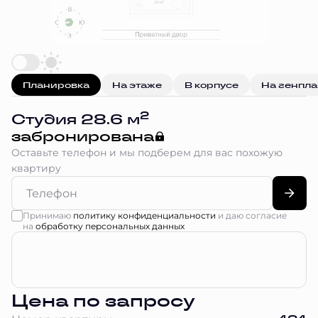
Планировка
На этаже
В корпусе
На генпл
2
Студия 28.6 м
забронирована
Оставьте телефон и мы подберем для вас похожую
квартиру
Принимаю
политику конфиденциальности
и даю согласие
на
обработку персональных данных
Цена по запросу