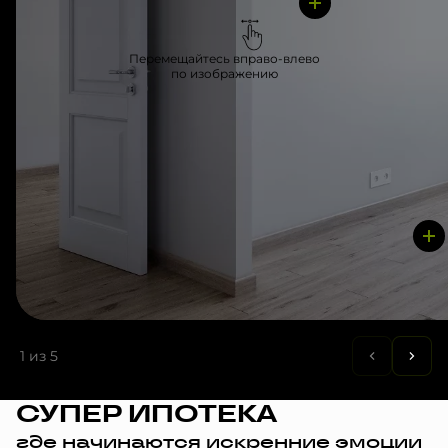
Перемещайтесь вправо-влево
по изображению
1
из 5
СУПЕР ИПОТЕКА
где начинаются искренние эмоции