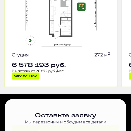
2
Студия
27.2 м
6 578 193
руб.
В ипотеку от 26 872 руб./мес.
В
White Box
Оставьте заявку
Мы перезвоним и обсудим все детали