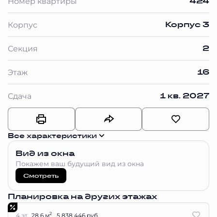
424
Номер квартиры
Корпус 3
Корпус
2
Секция
16
Этаж
1 кв. 2027
Сдача
Все характеристики
Вид из окна
Покажем ваш будущий вид из окна
Смотреть
Планировка на других этажах
2
4 эт.
28.6 м
5 838 446 руб.