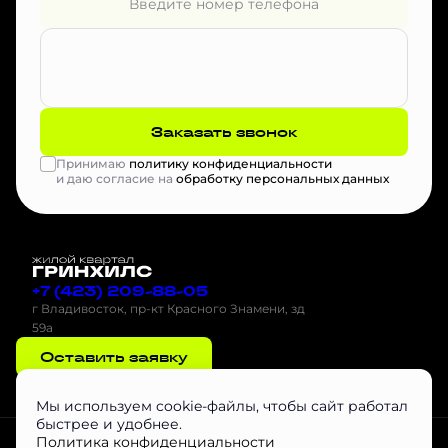
Заказать звонок
Принимаю
политику конфиденциальности
и даю согласие на
обработку персональных данных
+7 (423) 209-88-05
г Владивосток, пр-кт Красного Знамени, зд
59а
Оставить заявку
Мы используем cookie-файлы, чтобы сайт работал
быстрее и удобнее.
Проектная декларация на наш.дом.рф
Скачать буклет
Агентам
Политика конфиденциальности
Скачать Инструкцию по эксплуатации