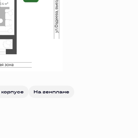
 корпусе
На генплане