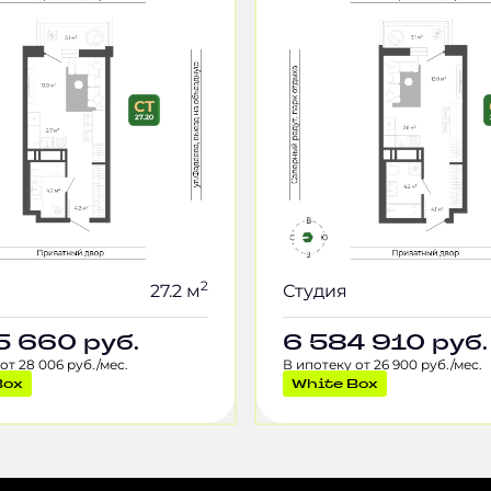
2
27.2 м
Студия
5 660
руб.
6 584 910
руб.
от 28 006 руб./мес.
В ипотеку от 26 900 руб./мес.
Box
White Box