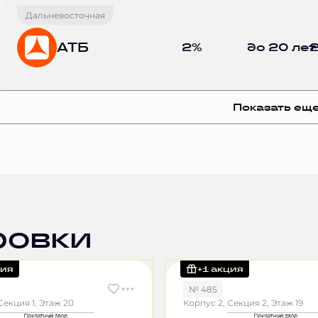
Дальневосточная
АТБ
2%
до 20 лет
2
Показать ещ
ровки
ция
+1 акция
№ 485
Секция 1, Этаж 20
Корпус 2, Секция 2, Этаж 19