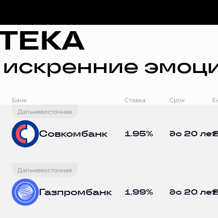
ТЕКА
 искренние эмоци
Банк
Ставка
Срок
Е
Дальневосточная
Совкомбанк
1.95%
до 20 лет
2
Дальневосточная
Газпромбанк
1.99%
до 20 лет
2