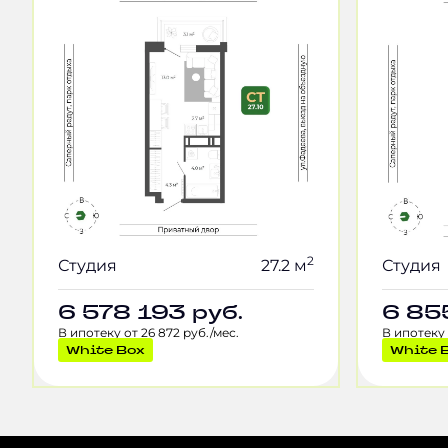
2
Студия
27.2 м
Студия
6 578 193
руб.
6 85
В ипотеку от 26 872 руб./мес.
В ипотеку 
White Box
White 