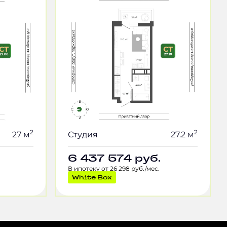
2
2
27 м
Студия
27.2 м
6 437 574
руб.
В ипотеку от 26 298 руб./мес.
White Box