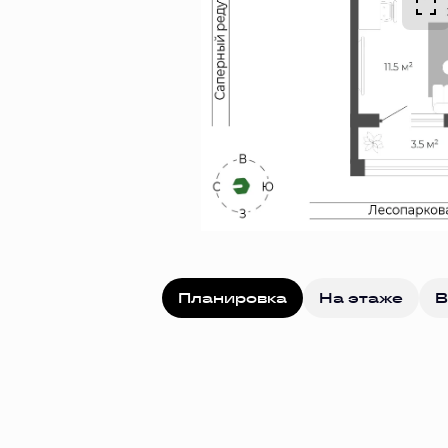
Планировка
На этаже
В