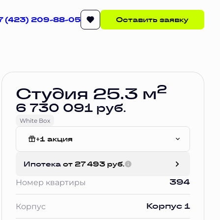
7 (423) 209-88-05
Оставить заявку
Забронировать
2
Студия 25.3 м
6 730 091 руб.
White Box
+1 акция
White Box
Ипотека
от 27 493 руб.
394
Номер квартиры
Корпус 1
Корпус