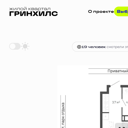
О проекте
Выб
2
Студия
25.3 м
6 730 091 руб.
Ип
19 человек
смотрели эт