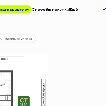
рать квартиру
Способы покупки
Ещё
+
отека
от 27 493 руб.
у квартиру за 24 часа