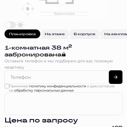
Планировка
На этаже
В корпусе
На генпл
2
1-комнатная 38 м
забронирована
Оставьте телефон и мы подберем для вас похожую
квартиру
Принимаю
политику конфиденциальности
и даю согласие
на
обработку персональных данных
Цена по запросу