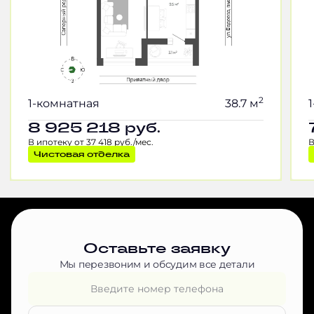
2
1-комнатная
38.7 м
8 925 218
руб.
В ипотеку от 37 418 руб./мес.
В
Чистовая отделка
Оставьте заявку
Мы перезвоним и обсудим все детали