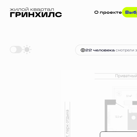
О проекте
Выб
2
Студия
26.4 м
Цена по запрос
22 человекa
смотрели э