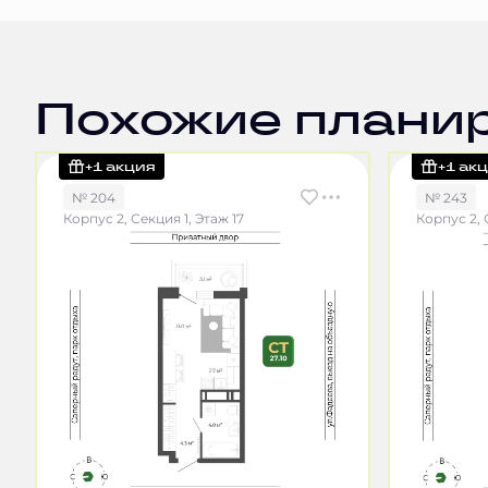
Похожие плани
+1 акция
+1 ак
№ 204
№ 243
Корпус 2, Секция 1, Этаж 17
Корпус 2, 