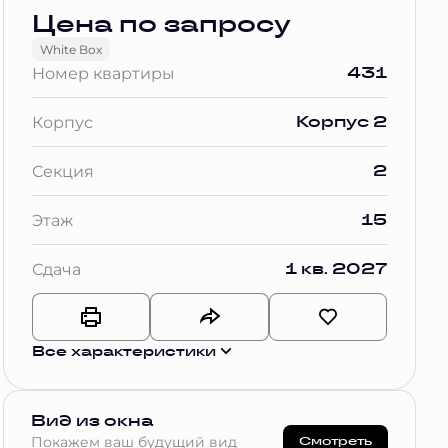
Цена по запросу
White Box
431
Номер квартиры
Корпус 2
Корпус
2
Секция
15
Этаж
1 кв. 2027
Сдача
Все характеристики
Вид из окна
Смотреть
Покажем ваш будущий вид