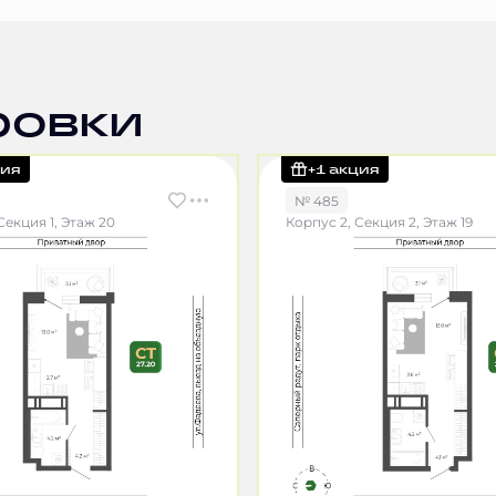
ровки
ция
+1 акция
№ 485
Секция 1, Этаж 20
Корпус 2, Секция 2, Этаж 19