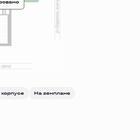
ровано
 корпусе
На генплане