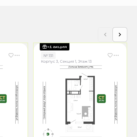
+1 акция
№ 131
Корпус 3, Секция 1, Этаж 13