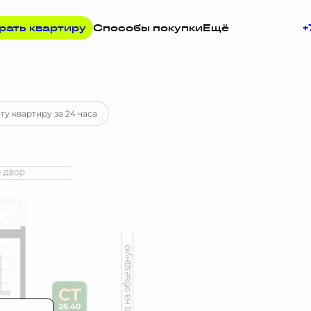
рать квартиру
Способы покупки
Ещё
+
у
ту квартиру за 24 часа