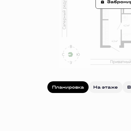
Заброни
Планировка
На этаже
В