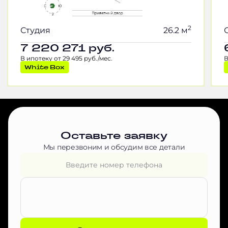
2
Студия
26.2 м
7 220 271
руб.
В ипотеку от 29 495 руб./мес.
В
White Box
Оставьте заявку
Мы перезвоним и обсудим все детали