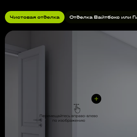
Чистовая отделка
Отделка Вайтбокс или Г
Перемещайтесь вправо-влево
по изображению