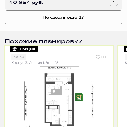
40 254 руб.
Показать еще 17
Похожие планировки
+1 акция
№ 148
Корпус 3, Секция 1, Этаж 15
К