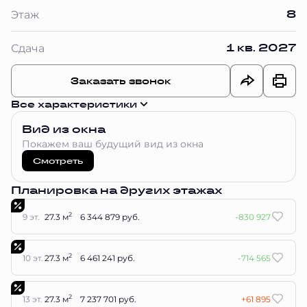
8
Этаж
1 кв. 2027
Сдача
Заказать звонок
Все характеристики
Вид из окна
Покажем ваш будущий вид из окна
Смотреть
Планировка на других этажах
2
9 эт.
27.3 м
6 344 879 руб.
-830 927
2
10 эт.
27.3 м
6 461 241 руб.
-714 565
2
13 эт.
27.3 м
7 237 701 руб.
+61 895