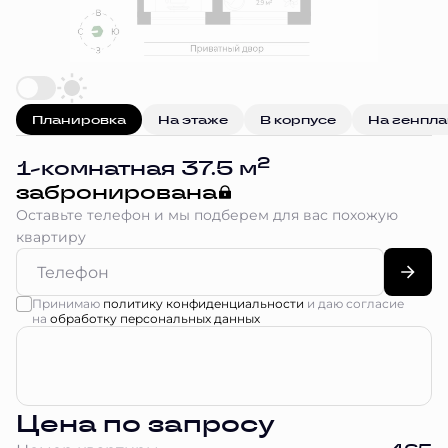
Планировка
На этаже
В корпусе
На генпл
2
1-комнатная 37.5 м
забронирована
Оставьте телефон и мы подберем для вас похожую
квартиру
Принимаю
политику конфиденциальности
и даю согласие
на
обработку персональных данных
Цена по запросу