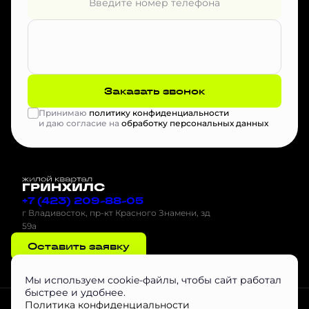
Заказать звонок
Принимаю
политику конфиденциальности
и даю согласие на
обработку персональных данных
+7 (423) 209-88-05
г Владивосток, пр-кт Красного Знамени, зд
59а
Оставить заявку
Мы используем cookie-файлы, чтобы сайт работал
быстрее и удобнее.
Проектная декларация на наш.дом.рф
Скачать буклет
Агентам
Политика конфиденциальности
Скачать Инструкцию по эксплуатации