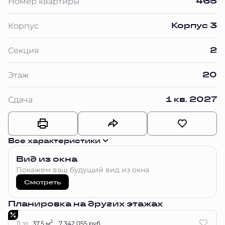
465
Номер квартиры
Корпус 3
Корпус
2
Секция
20
Этаж
1 кв. 2027
Сдача
Все характеристики
Вид из окна
Покажем ваш будущий вид из окна
Смотреть
Планировка на других этажах
2
11 эт.
37.5 м
7 342 055 руб.