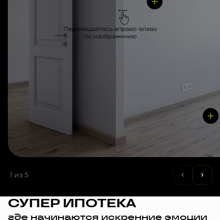
Перемещайтесь вправо-влево
по изображению
1
из 5
СУПЕР ИПОТЕКА
где начинаются искренние эмоции