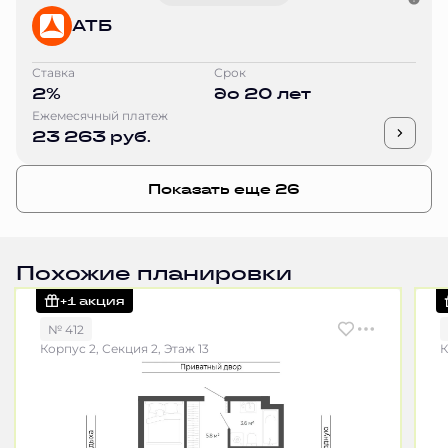
АТБ
Ставка
Срок
2%
до 20 лет
Ежемесячный платеж
23 263 руб.
Показать еще 26
Похожие планировки
+1 акция
№ 412
Корпус 2, Секция 2, Этаж 13
К