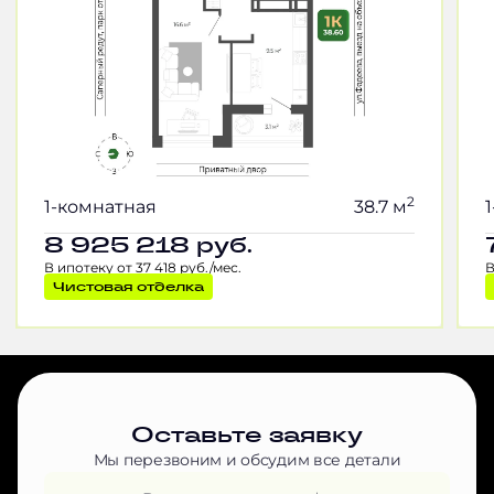
2
1-комнатная
38.7 м
8 925 218
руб.
В ипотеку от 37 418 руб./мес.
В
Чистовая отделка
Оставьте заявку
Мы перезвоним и обсудим все детали