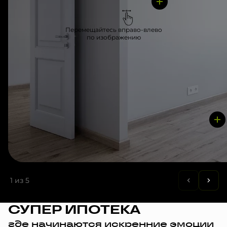
Перемещайтесь вправо-влево
по изображению
1
из 5
СУПЕР ИПОТЕКА
где начинаются искренние эмоции