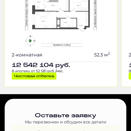
2
2-комнатная
52.3 м
12 542 104
руб.
В ипотеку от 52 581 руб./мес.
В
Чистовая отделка
Оставьте заявку
Мы перезвоним и обсудим все детали