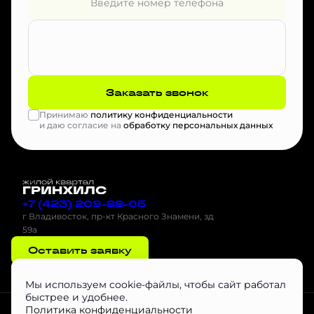
Заказать звонок
Принимаю
политику конфиденциальности
и даю согласие на
обработку персональных данных
+7 (423) 209-88-05
г Владивосток, пр-кт Красного Знамени, зд
59а
Оставить заявку
Мы используем cookie-файлы, чтобы сайт работал
быстрее и удобнее.
Проектная декларация на наш.дом.рф
Скачать буклет
Агентам
Политика конфиденциальности
Скачать Инструкцию по эксплуатации