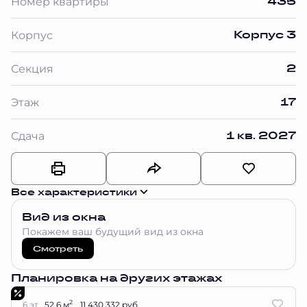
435
Номер квартиры
Корпус 3
Корпус
2
Секция
17
Этаж
1 кв. 2027
Сдача
Все характеристики
Вид из окна
Покажем ваш будущий вид из окна
Смотреть
Планировка на других этажах
2
6 эт.
52.6 м
11 430 332 руб.