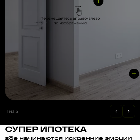
Перемещайтесь вправо-влево
по изображению
1
из 5
СУПЕР ИПОТЕКА
где начинаются искренние эмоции