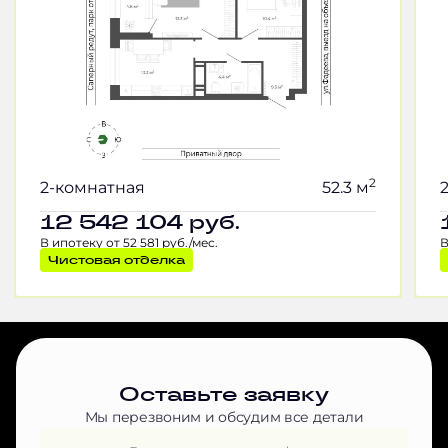
2
2-комнатная
52.3 м
12 542 104
руб.
В ипотеку от 52 581 руб./мес.
В
Чистовая отделка
Оставьте заявку
Мы перезвоним и обсудим все детали