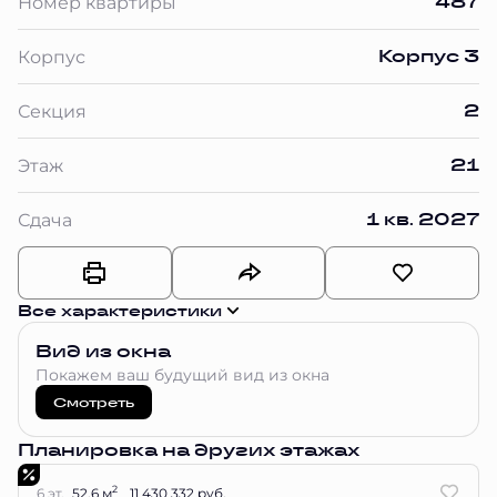
487
Номер квартиры
Корпус 3
Корпус
2
Секция
21
Этаж
1 кв. 2027
Сдача
Все характеристики
Вид из окна
Покажем ваш будущий вид из окна
Смотреть
Планировка на других этажах
2
6 эт.
52.6 м
11 430 332 руб.