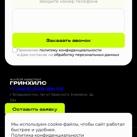
Заказать звонок
Принимаю
политику конфиденциальности
и даю согласие на
обработку персональных данных
+7 (423) 209-88-05
г Владивосток, пр-кт Красного Знамени, зд
59а
Оставить заявку
Мы используем cookie-файлы, чтобы сайт работал
быстрее и удобнее.
Проектная декларация на наш.дом.рф
Скачать буклет
Агентам
Политика конфиденциальности
Скачать Инструкцию по эксплуатации